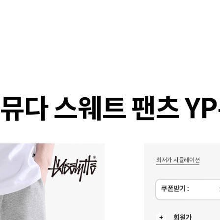
샵
매거진
스타일 룸
이벤트/세일
매장안
뮤다 스웨트 팬츠 YP-
최저가 시뮬레이션
쿠폰받기 :
회원가