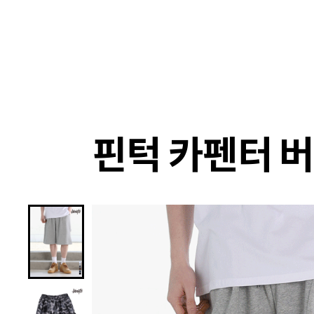
랭킹
상품
셀렉
4XR
핀턱 카펜터 버