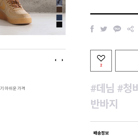
페
트
카
공
이
위
카
유
스
터
오
북
톡
이
다
전
음
2
#데님
#청
치기 아쉬운 가격
반바지
배송정보