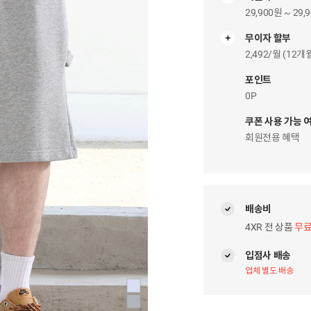
29,900원 ~ 29,
무이자 할부
무
이
2,492/월 (12
자
팝
포인트
업
0P
쿠폰 사용 가능 
회원전용 혜택
배송비
4XR 전 상품
무
입점사 배송
업체 별도 배송