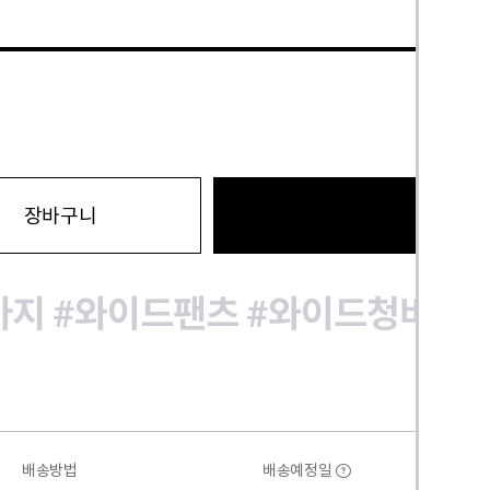
바로구
장바구니
바지
#와이드팬츠
#와이드청바지
배송방법
배송예정일
?