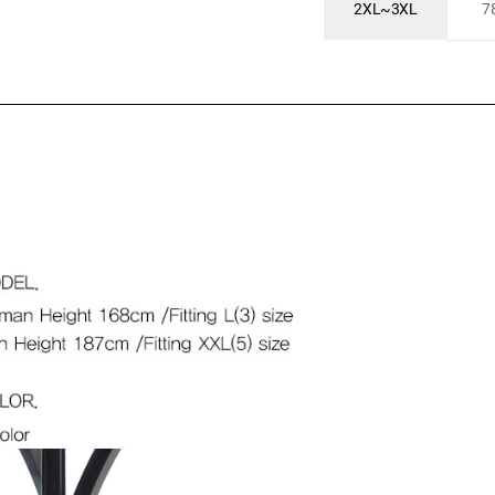
2XL~3XL
7