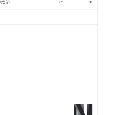
8(밴딩)
82
38