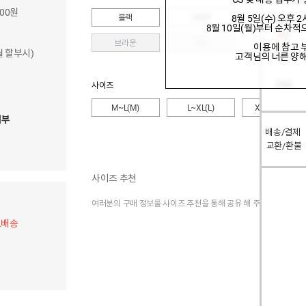
900원
블랙
그레이
네이비
8월 5일(수) 오후 
구매후기
8월 10일(월)부터 순차
0
건
브라운
카모
이용에 참고 
개월 할부시)
고객님의 너른 양
Q&A
사이즈
M~L(M)
L~XL(L)
XL~2XL(XL)
여부
배송/결제
교환/환불
사이즈 추천
여러분의 구매 정보를 사이즈 추천을 통해 공유 해 주세요.
료배송