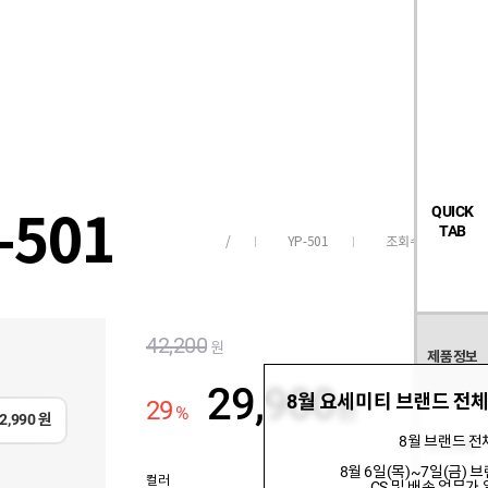
검
좋
장
멤
내
빅탠다드
시즌오프
색
아
바
버
요
구
페
목
니
이
록
지
501
QUICK
TAB
YP-501
조회수
5,234
/
42,200
원
제품정보
29,900
8월 요세미티 브랜드 전체
29
원
%
2,990
원
8월 브랜드 전
관련상품
8월 6일(목)~7일(금) 
컬러
CS 및 배송 업무가