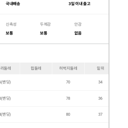
국내배송
3일 이내 출고
신축성
두께감
안감
비침
보통
보통
없음
없음
허리둘레
힙둘레
허벅지둘레
밑위
6(밴딩)
70
34
0(밴딩)
78
36
4(밴딩)
80
37