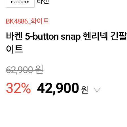
바켄
BK4886_화이트
바켄 5-button snap 헨리넥 긴
이트
62,900
원
32
%
42,900
원