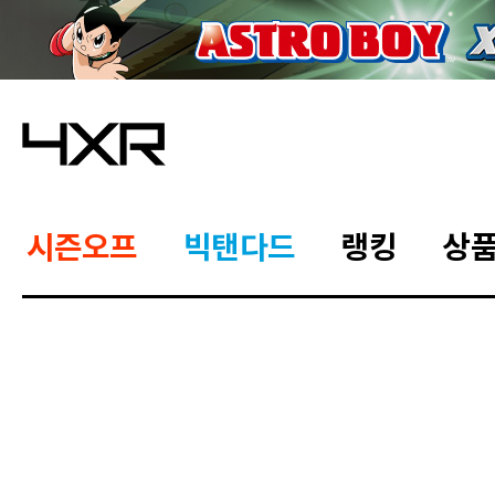
시즌오프
빅탠다드
랭킹
상