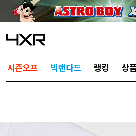
시즌오프
빅탠다드
랭킹
상