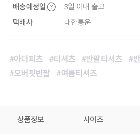
배송예정일
3일 이내 출고
?
택배사
대한통운
#아더피츠
#티셔츠
#반팔티셔츠
#
#오버핏반팔
#여름티셔츠
상품정보
사이즈