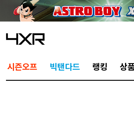
시즌오프
빅탠다드
랭킹
상