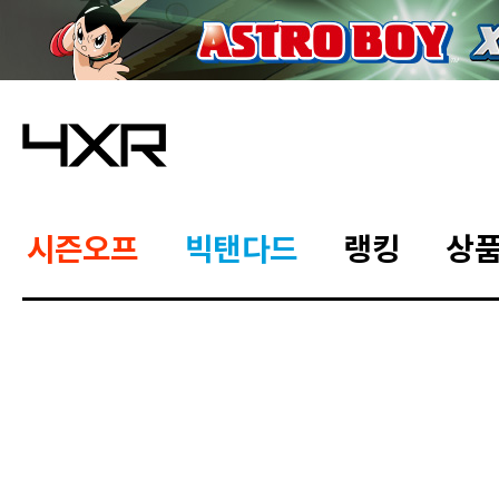
시즌오프
빅탠다드
랭킹
상