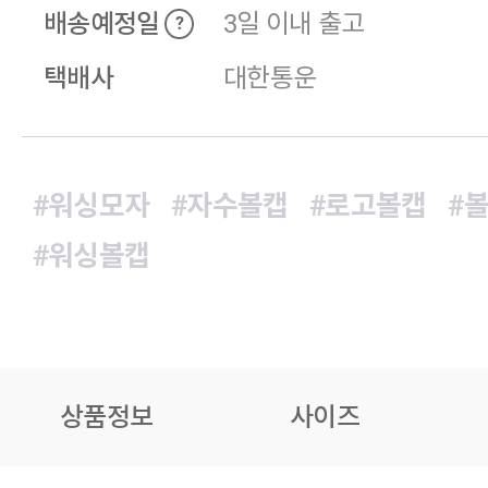
배송예정일
3일 이내 출고
?
택배사
대한통운
#워싱모자
#자수볼캡
#로고볼캡
#
#워싱볼캡
상품정보
사이즈