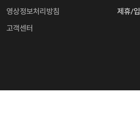
전자우편
4xrcompany@naver.com
영상정보처리방침
제휴/
주소
서울특별시 중구 다산로14길 12 (신당
호스팅사업자
(주)이퀴닉스
고객센터