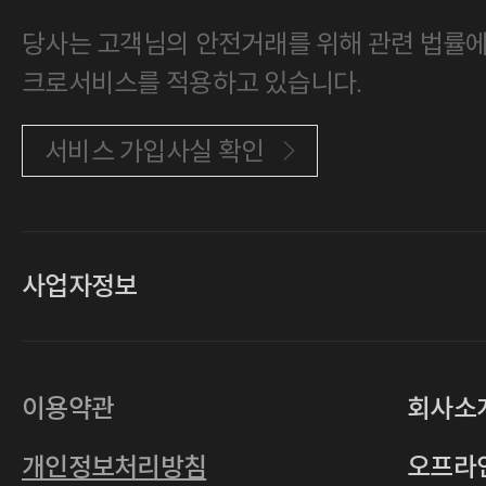
당사는 고객님의 안전거래를 위해 관련 법률에 
크로서비스를 적용하고 있습니다.
서비스 가입사실 확인
사업자정보
대표
손일락,고윤수
상호
(주)티그린
사업자등록번호
201-86-19106
이용약관
회사소
통신판매업
2011-서울중구-0149
개인정보처리방침
오프라