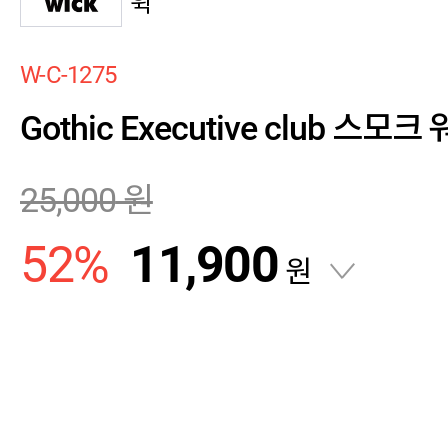
윅
W-C-1275
Gothic Executive club 스
25,000
원
52
%
11,900
원