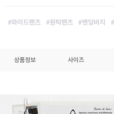
#와이드팬츠
#원턱팬츠
#밴딩바지
상품정보
사이즈