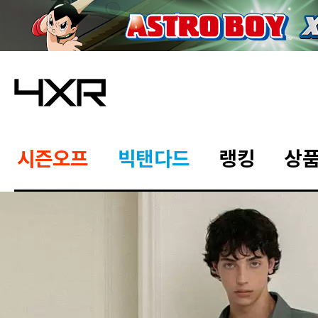
시즌오프
빅탠다드
랭킹
상