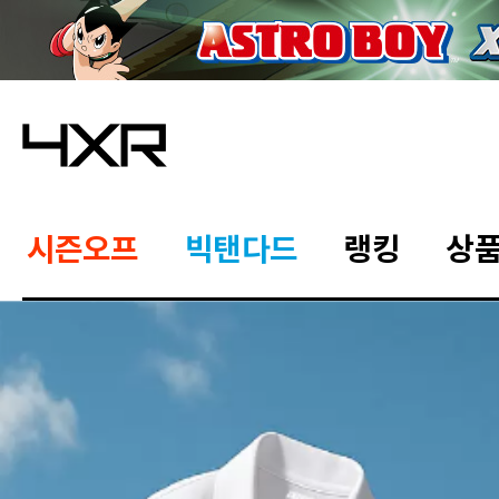
시즌오프
빅탠다드
랭킹
상