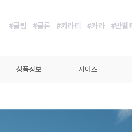
#쿨링
#쿨론
#카라티
#카라
#반팔
상품정보
사이즈