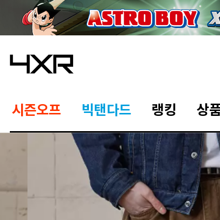
시즌오프
빅탠다드
랭킹
상