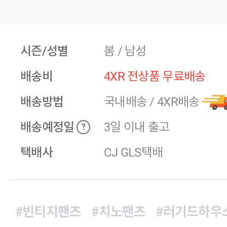
시즌/성별
봄 / 남성
배송비
4XR 전상품 무료배송
배송방법
국내배송
/
4XR배송
배송예정일
3일 이내 출고
?
택배사
CJ GLS택배
#빈티지팬츠
#치노팬츠
#러기드하우