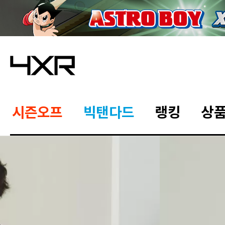
시즌오프
빅탠다드
랭킹
상