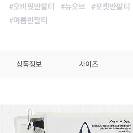
#오버핏반팔티
#뉴오브
#포켓반팔티
#여름반팔티
상품정보
사이즈