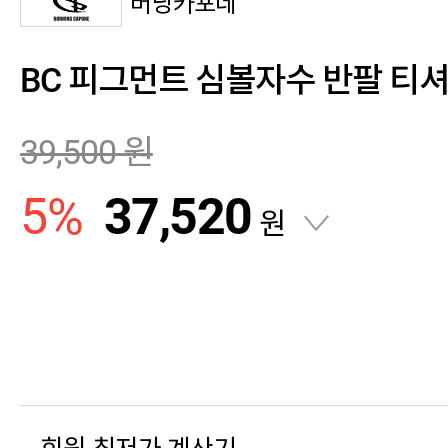
버닝카포네
BC 피그먼트 심볼자수 반팔 티셔츠
39,500
원
5
%
37,520
원