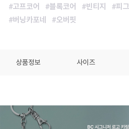
#고프코어
#블록코어
#빈티지
#피
#버닝카포네
#오버핏
상품정보
사이즈