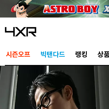
시즌오프
빅탠다드
랭킹
상