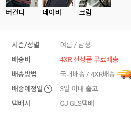
버건디
네이비
크림
시즌/성별
여름 / 남성
배송비
4XR 전상품 무료배송
배송방법
국내배송
/
4XR배송
배송예정일
3일 이내 출고
?
택배사
CJ GLS택배