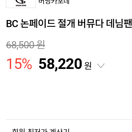
버닝카포네
BC 논페이드 절개 버뮤다 데님팬츠 
68,500
원
15
%
58,220
원