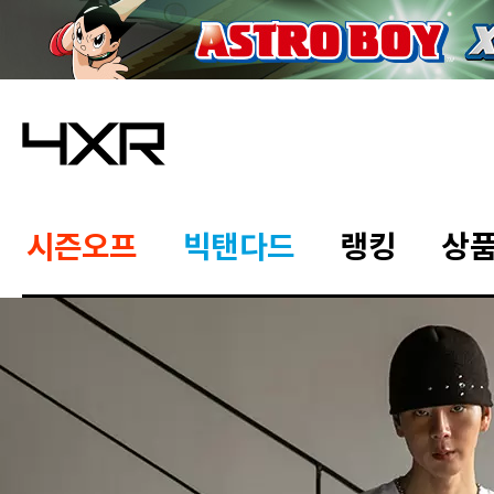
시즌오프
빅탠다드
랭킹
상