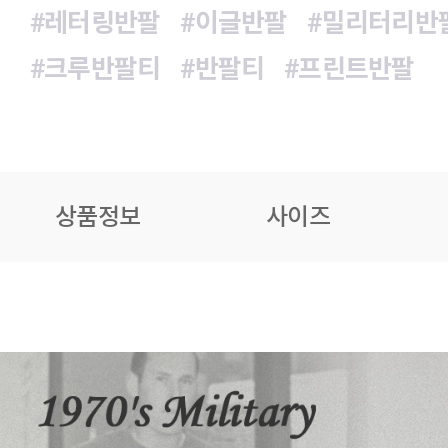
#레터링반팔
#이글반팔
#밀리터리반
#크루반팔티
#반팔티
#프린트반팔
상품정보
사이즈