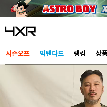
시즌오프
빅탠다드
랭킹
상