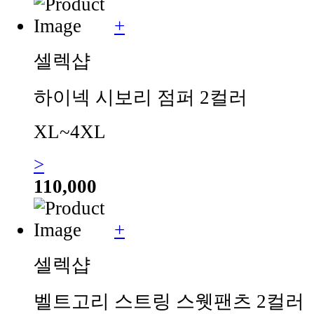
+
셀렉샵
하이넥 시보리 점퍼 2컬러
XL~4XL
>
110,000
+
셀렉샵
벨트고리 스트링 스웻팬츠 2컬러