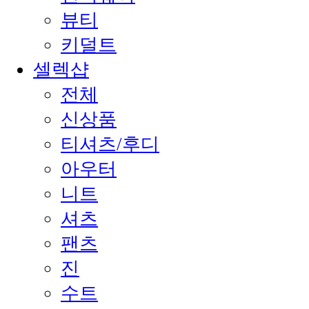
뷰티
키덜트
셀렉샵
전체
신상품
티셔츠/후디
아우터
니트
셔츠
팬츠
진
수트