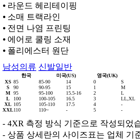
⦁ 라운드 헤리테이핑
⦁ 소매 트랙라인
⦁ 전면 나염 프린팅
⦁ 에어로 쿨링 소재
⦁ 폴리에스터 원단
남성의류
신발일반
한국
미국(US)
영국(UK)
XS
85
85-90
14
0
S
S
90
90-95
15
1
M
M
95
95-100
15.5-16
2
L
L
100
100-105
16.5
3
LL,XL
XL
105
105-110
17.5
4
-
XXL
110
110~
-
5
-
- 4XR 측정 방식 기준으로 작성되었
- 상품 상세란의 사이즈표는 업체 기