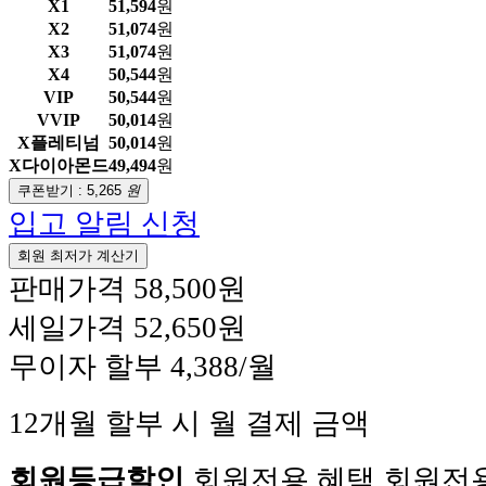
X1
51,594
원
X2
51,074
원
X3
51,074
원
X4
50,544
원
VIP
50,544
원
VVIP
50,014
원
X플레티넘
50,014
원
X다이아몬드
49,494
원
쿠폰받기 :
5,265
원
입고 알림 신청
회원 최저가 계산기
판매가격
58,500원
세일가격
52,650원
무이자 할부
4,388/월
12개월 할부 시 월 결제 금액
회원등급할인
회원전용 혜택
회원전