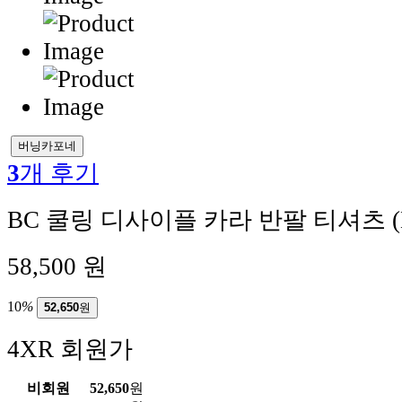
버닝카포네
3
개 후기
BC 쿨링 디사이플 카라 반팔 티셔츠 (
58,500
원
10
%
52,650
원
4XR 회원가
비회원
52,650
원