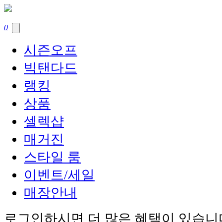
0
시즌오프
빅탠다드
랭킹
상품
셀렉샵
매거진
스타일 룸
이벤트/세일
매장안내
로그인하시면 더 많은 혜택이 있습니