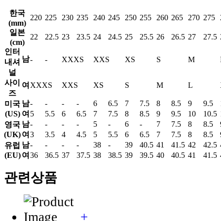
한국
220
225
230
235
240
245
250
255
260
265
270
275
(mm)
일본
22
22.5
23
23.5
24
24.5
25
25.5
26
26.5
27
27.5
(cm)
인터
남
-
-
XXXS
XXS
XS
S
M
내셔
널
사이
여
XXXS
XXS
XS
S
M
L
즈
남
-
-
-
-
6
6.5
7
7.5
8
8.5
9
9.5
미국
(US)
여
5
5.5
6
6.5
7
7.5
8
8.5
9
9.5
10
10.5
남
-
-
-
-
5
-
6
-
7
7.5
8
8.5
영국
(UK)
여
3
3.5
4
4.5
5
5.5
6
6.5
7
7.5
8
8.5
남
-
-
-
-
38
-
39
40.5
41
41.5
42
42.5
유럽
(EU)
여
36
36.5
37
37.5
38
38.5
39
39.5
40
40.5
41
41.5
관련상품
+