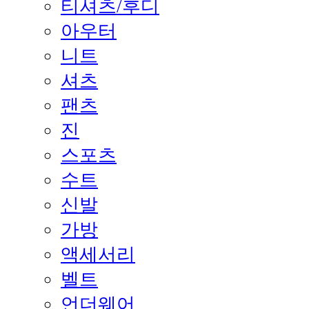
티셔츠/후디
아우터
니트
셔츠
팬츠
진
스포츠
수트
신발
가방
액세서리
벨트
언더웨어