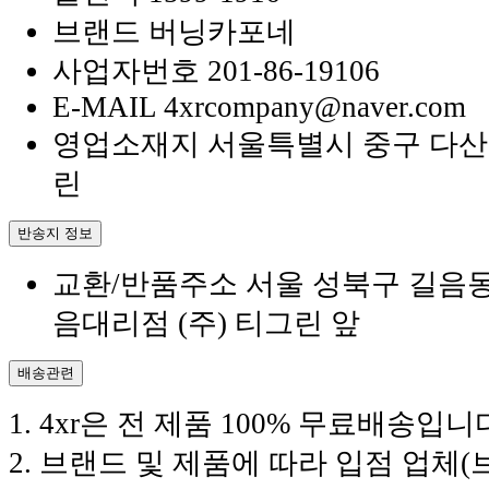
브랜드
버닝카포네
사업자번호
201-86-19106
E-MAIL
4xrcompany@naver.com
영업소재지
서울특별시 중구 다산로
린
반송지 정보
교환/반품주소
서울 성북구 길음동 1
음대리점 (주) 티그린 앞
배송관련
1. 4xr은 전 제품 100% 무료배송입니
2. 브랜드 및 제품에 따라 입점 업체