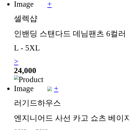
+
셀렉샵
인밴딩 스탠다드 데님팬츠 6컬러
L - 5XL
>
24,000
+
러기드하우스
엔지니어드 사선 카고 쇼츠 베이