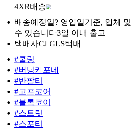
4XR배송
배송예정일
?
영업일기준, 업체 및
수 있습니다
3일 이내 출고
택배사
CJ GLS택배
#쿨링
#버닝카포네
#반팔티
#고프코어
#블록코어
#스트릿
#스포티