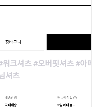
바로구
장바구니
#워크셔츠
#오버핏셔츠
#아메카
님셔츠
배송방법
배송예정일
?
국내배송
3일 이내 출고