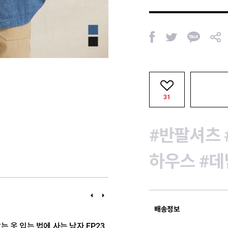
페
트
카
공
이
위
카
유
스
터
오
북
톡
31
#반팔셔츠
하우스
#데
이
다
전
음
배송정보
 옷 입는 법에 사는 남자 EP.23