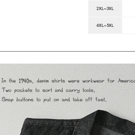
2XL~3XL
4XL~5XL