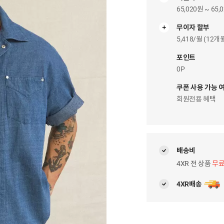
65,020원 ~ 65,
무이자 할부
무
이
5,418/월 (12
자
팝
포인트
업
0P
쿠폰 사용 가능 
회원전용 혜택
배송비
4XR 전 상품
무
4XR배송