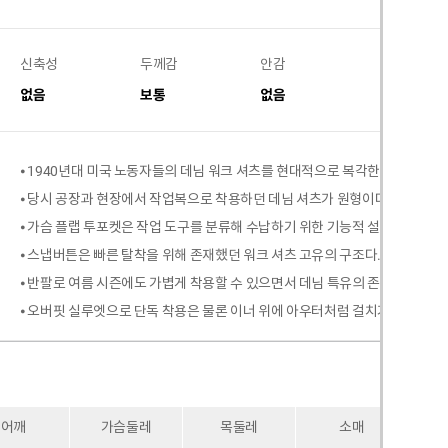
신축성
두께감
안감
비침
없음
보통
없음
없음
⦁ 1940년대 미국 노동자들의 데님 워크 셔츠를 현대적으로 복각한 투포켓 워크
⦁ 당시 공장과 현장에서 작업복으로 착용하던 데님 셔츠가 원형이다.
⦁ 가슴 플랩 투포켓은 작업 도구를 분류해 수납하기 위한 기능적 설계를 재현한
⦁ 스냅버튼은 빠른 탈착을 위해 존재했던 워크 셔츠 고유의 구조다.
⦁ 반팔로 여름 시즌에도 가볍게 착용할 수 있으면서 데님 특유의 존재감은 유지
⦁ 오버핏 실루엣으로 단독 착용은 물론 이너 위에 아우터처럼 걸치기에도 좋다.
어깨
가슴둘레
목둘레
소매