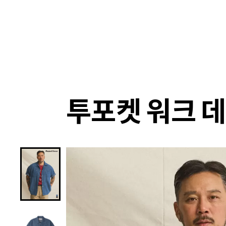
랭킹
상품
셀렉
4XR
투포켓 워크 데