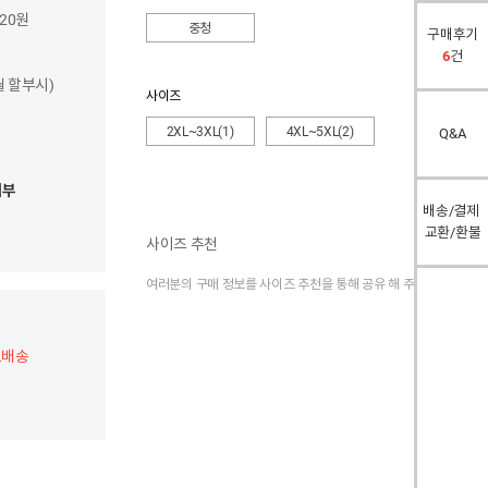
020원
중청
구매후기
6
건
개월 할부시)
사이즈
2XL~3XL(1)
4XL~5XL(2)
Q&A
여부
배송/결제
교환/환불
사이즈 추천
여러분의 구매 정보를 사이즈 추천을 통해 공유 해 주세요.
료배송