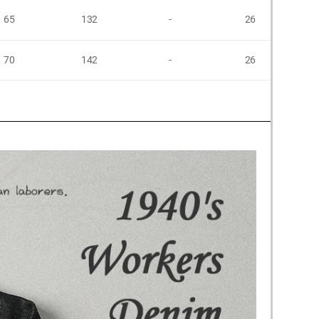
65
132
-
26
70
142
-
26