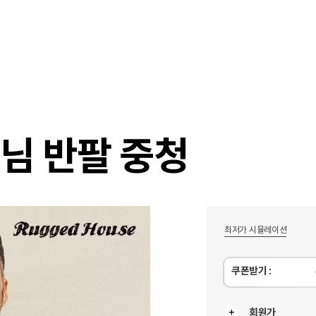
샵
매거진
스타일 룸
이벤트/세일
매장안
님 반팔 중청
최저가 시뮬레이션
쿠폰받기 :
회원가