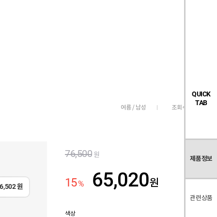
검
좋
장
멤
내
빅탠다드
시즌오프
색
아
바
버
요
구
페
목
니
이
록
지
QUICK
TAB
조회수
8,089
여름 / 남성
76,500
원
제품정보
65,020
15
원
%
6,502
원
관련상품
색상