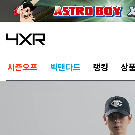
시즌오프
빅탠다드
랭킹
상