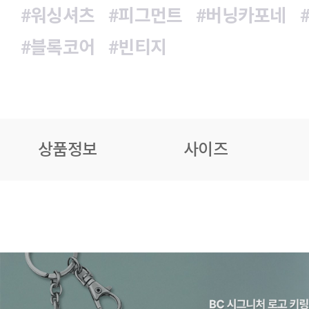
#워싱셔츠
#피그먼트
#버닝카포네
#블록코어
#빈티지
상품정보
사이즈