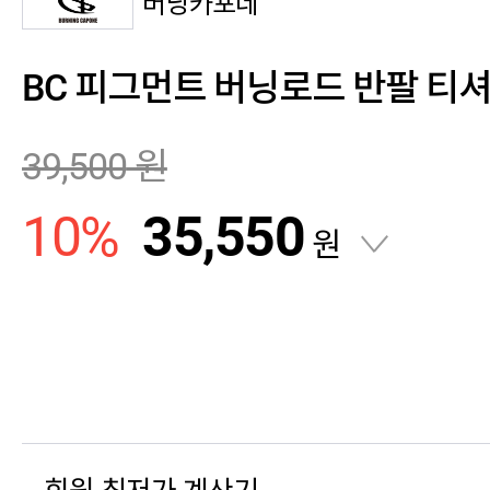
버닝카포네
BC 피그먼트 버닝로드 반팔 티셔츠
39,500
원
10
%
35,550
원