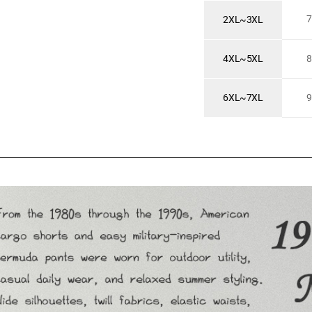
7
2XL~3XL
4XL~5XL
8
6XL~7XL
9