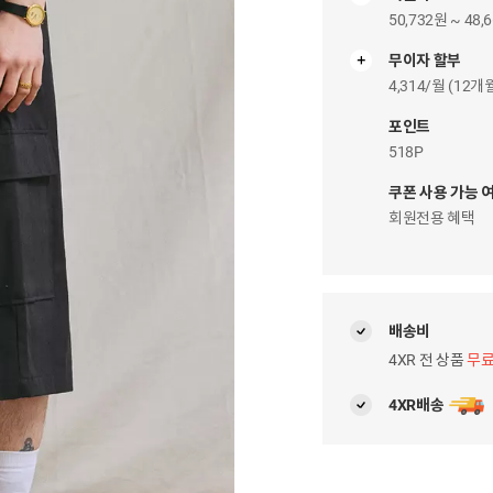
50,732원 ~ 48,
무이자 할부
무
이
4,314/월 (12
자
팝
포인트
업
518P
쿠폰 사용 가능 
회원전용 혜택
배송비
4XR 전 상품
무
4XR배송