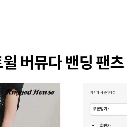
샵
매거진
스타일 룸
이벤트/세일
매장안
트윌 버뮤다 밴딩 팬츠
최저가 시뮬레이션
쿠폰받기 :
회원가