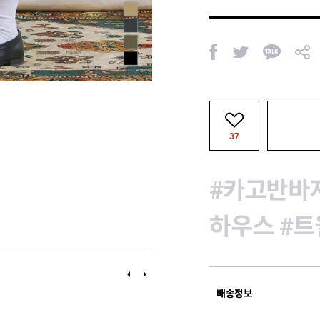
페
트
카
공
이
위
카
유
스
터
오
북
톡
37
#카고반바
하우스
#
이
다
전
음
배송정보