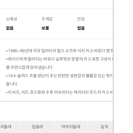
신축성
두께감
안감
비침
없음
보통
없음
없음
⦁ 1980~90년대 미국 밀리터리 필드 쇼츠와 이지 카고 버뮤다 팬츠의 무드에
⦁ 와이드하게 떨어지는 버뮤다 실루엣과 양옆의 카고 포켓 구성이 만나, 필드
를 자연스럽게 담아냈습니다.
⦁ 16수 솔리드 트윌 원단이 주는 탄탄한 표면감과 볼륨감 있는 핏이 더해져, 
합니다.
⦁ 티셔츠, 셔츠, 후드류와 두루 어우러지는 헤리티지 무드의 카고 버뮤다 밴딩 
허리둘레
힙둘레
허벅지둘레
밑위