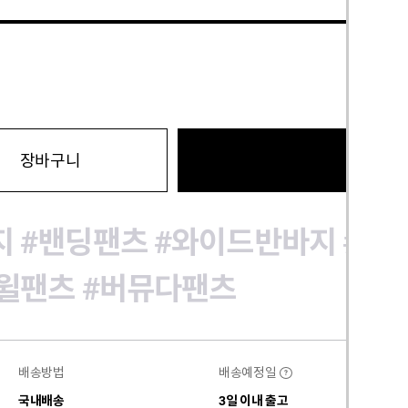
바로구
장바구니
지
#밴딩팬츠
#와이드반바지
#여
트윌팬츠
#버뮤다팬츠
배송방법
배송예정일
?
국내배송
3일 이내 출고