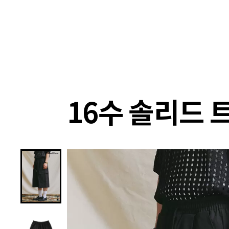
랭킹
상품
셀렉
4XR
16수 솔리드 