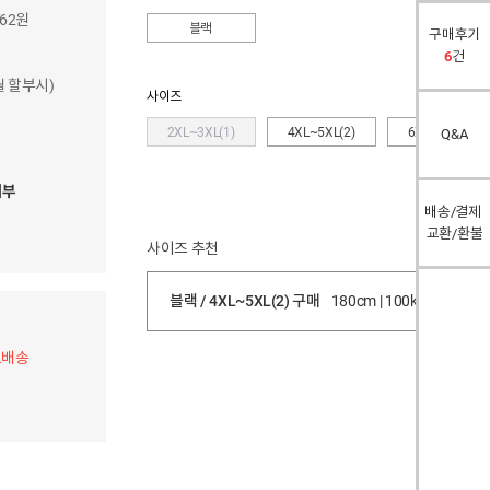
662원
블랙
구매후기
6
건
개월 할부시)
사이즈
2XL~3XL(1)
4XL~5XL(2)
6XL~7XL(3)
Q&A
여부
배송/결제
교환/환불
사이즈 추천
블랙 / 4XL~5XL(2) 구매
180cm | 100kg
적
료배송