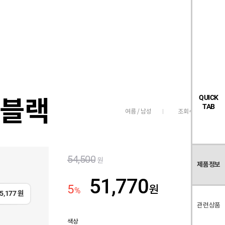
검
좋
장
멤
내
빅탠다드
시즌오프
색
아
바
버
요
구
페
목
니
이
록
지
 블랙
QUICK
TAB
조회수
5,936
여름 / 남성
54,500
원
제품정보
51,770
5
원
%
5,177
원
관련상품
색상