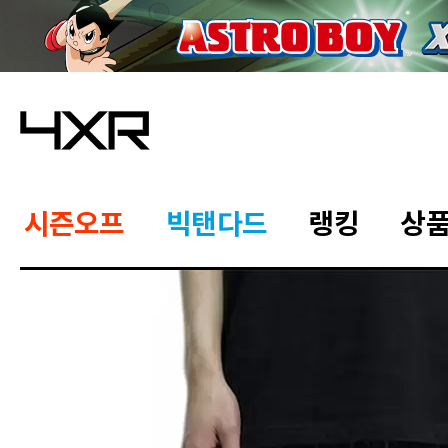
시즌오프
빅탠다드
랭킹
상