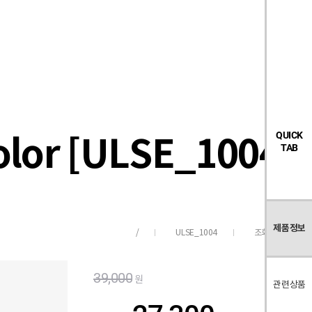
검
좋
장
멤
내
빅탠다드
시즌오프
색
아
바
버
요
구
페
목
니
이
록
지
r [ULSE_1004]
QUICK
TAB
제품정보
ULSE_1004
조회수
144
/
39,000
원
관련상품