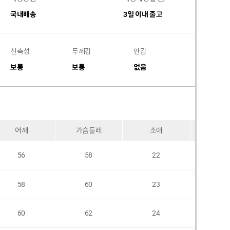
국내배송
3일 이내 출고
신축성
두께감
안감
비침
보통
보통
없음
없음
어깨
가슴둘레
소매
암홀
56
58
22
58
60
23
60
62
24