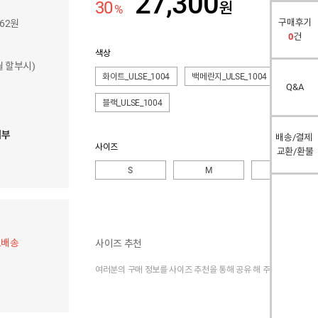
27,300
30
원
%
구매후기
662원
0
건
색상
개월 할부시)
화이트_ULSE_1004
백메란지_ULSE_1004
네이비_U
Q&A
블랙_ULSE_1004
여부
배송/결제
사이즈
교환/환불
S
M
L
료배송
사이즈 추천
여러분의 구매 정보를 사이즈 추천을 통해 공유 해 주세요.