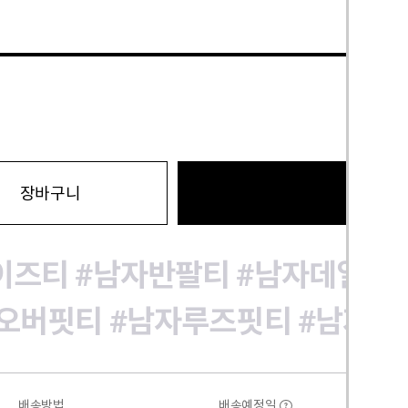
바로구
장바구니
이즈티
#남자반팔티
#남자데일리
오버핏티
#남자루즈핏티
#남자박
배송방법
배송예정일
?