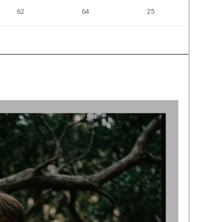
62
64
25