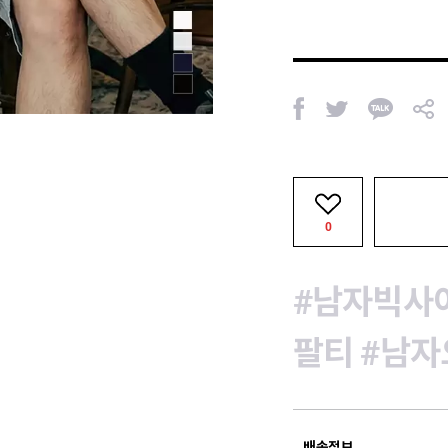
페
트
카
공
이
위
카
유
스
터
오
북
톡
0
#남자빅사
팔티
#남자
배송정보