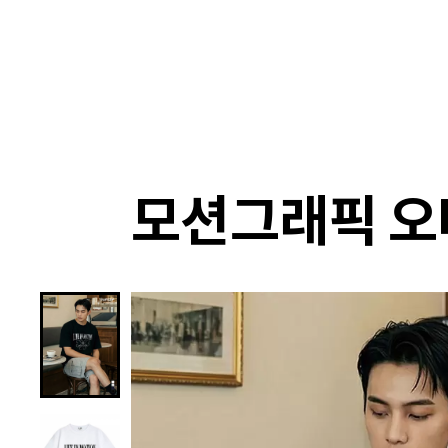
랭킹
상품
셀렉
4XR
모션그래픽 오버핏