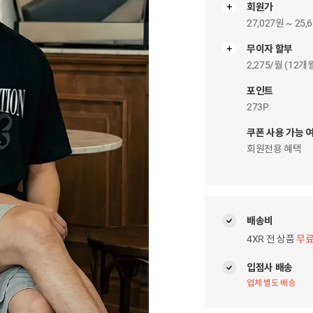
회원가
27,027원 ~ 25,
무이자 할부
무
이
2,275/월 (12
자
팝
포인트
업
273P
쿠폰 사용 가능 
회원전용 혜택
배송비
4XR 전 상품
무
입점사 배송
업체 별도 배송