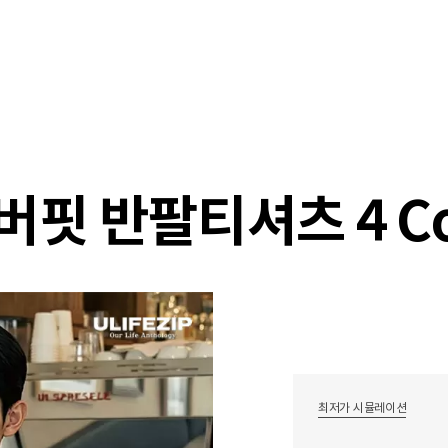
샵
매거진
스타일 룸
이벤트/세일
매장안
 반팔티셔츠 4 Colo
최저가 시뮬레이션