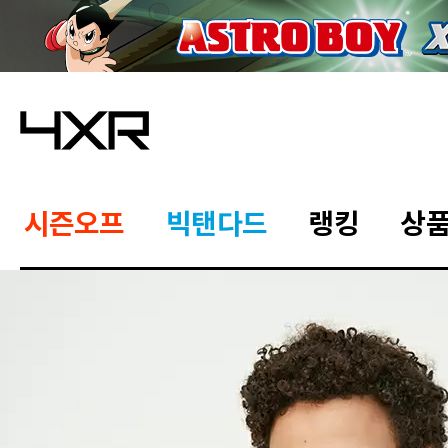
시즌오프
빅탠다드
랭킹
상