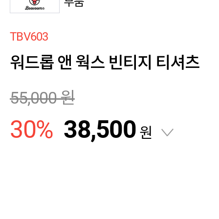
부붐
TBV603
워드롭 앤 웍스 빈티지 티셔츠
55,000
원
30
%
38,500
원