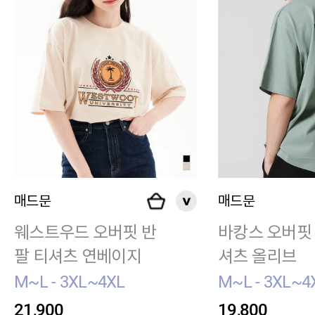
매드문
매드문
웨스트우드 오버핏 반
바캉스 오버핏
팔 티셔츠 연베이지
셔츠 올리브
M~L - 3XL~4XL
M~L - 3XL~4
21,900
19,800