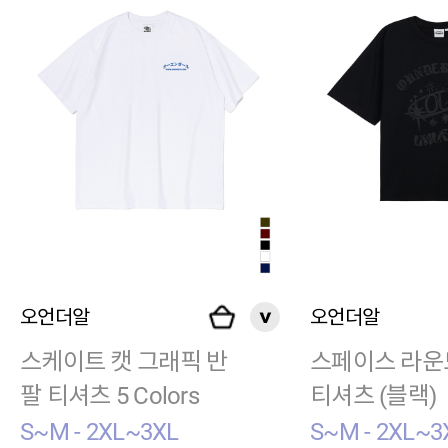
오언더알
오언더알
스케이트 캣 그래픽 반
스페이스 라운
팔 티셔츠 5 Colors
티셔츠 (블랙)
S~M - 2XL~3XL
S~M - 2XL~3