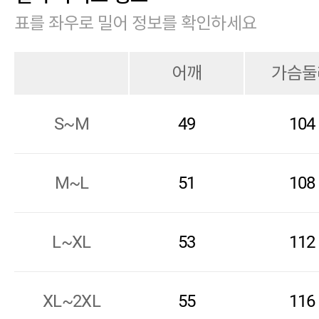
표를 좌우로 밀어 정보를 확인하세요
어깨
가슴둘
S~M
49
104
M~L
51
108
L~XL
53
112
XL~2XL
55
116