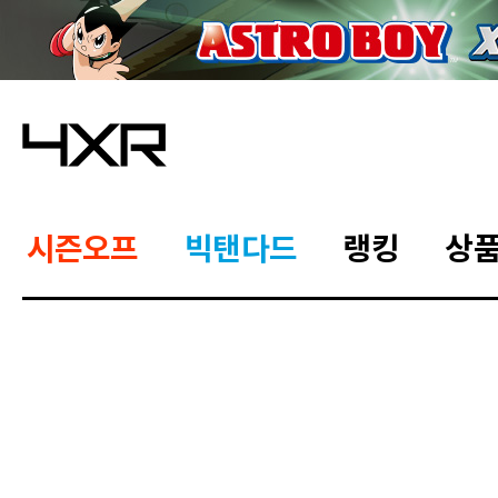
시즌오프
빅탠다드
랭킹
상