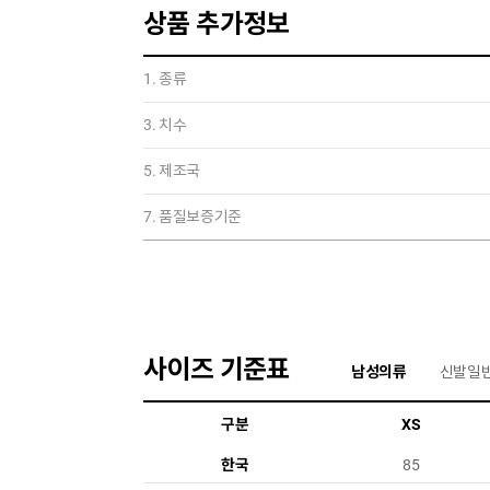
상품 추가정보
1. 종류
3. 치수
5. 제조국
7. 품질보증기준
사이즈 기준표
남성의류
신발일
구분
XS
한국
85