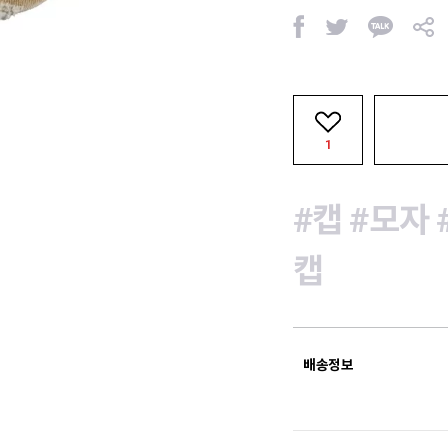
페
트
카
공
이
위
카
유
스
터
오
북
톡
1
#캡
#모자
캡
배송정보