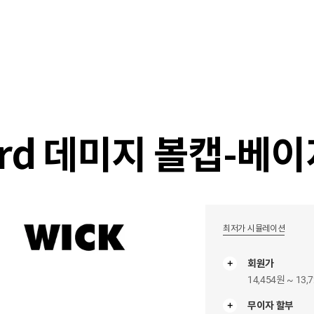
샵
매거진
스타일 룸
이벤트/세일
매장안
ard 데미지 볼캡-베
최저가 시뮬레이션
회원가
14,454원 ~ 13,
무이자 할부
무