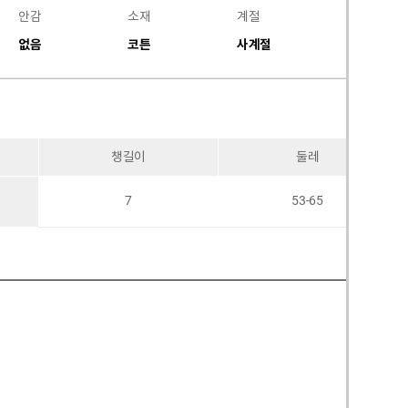
안감
소재
계절
없음
코튼
사계절
챙길이
둘레
7
53-65