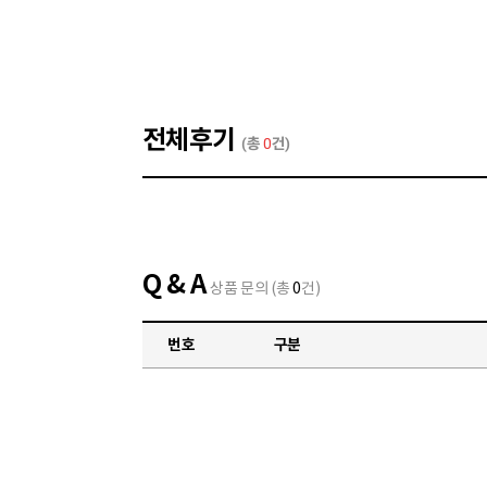
전체후기
(총
0
건)
Q & A
상품 문의 (총
0
건)
번호
구분