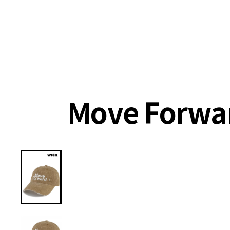
랭킹
상품
셀렉
4XR
Move Forw