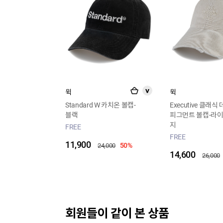
윅
윅
>
Standard W 카치온 볼캡-
Executive 클래식
블랙
피그먼트 볼캡-라
지
FREE
FREE
11,900
50%
24,000
14,600
26,000
회원들이 같이 본 상품