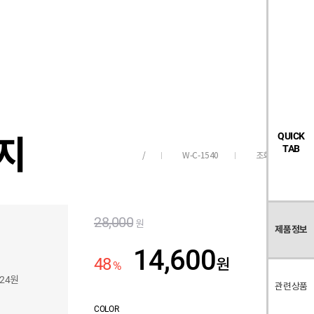
검
좋
장
멤
내
빅탠다드
시즌오프
색
아
바
버
요
구
페
목
니
이
록
지
이지
QUICK
TAB
W-C-1540
조회수
165
/
28,000
원
제품정보
14,600
48
원
%
724원
관련상품
COLOR