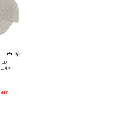
>
 데미지
이트베이
44%