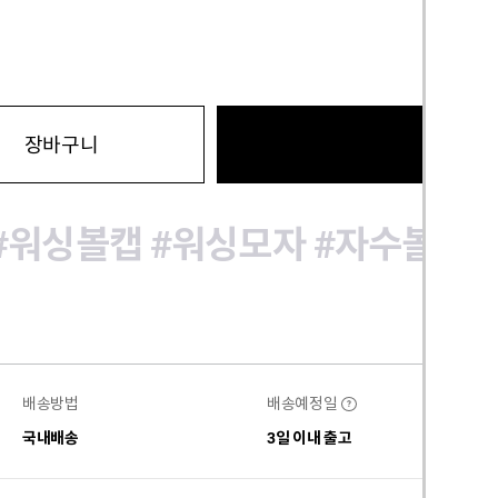
바로구
장바구니
#워싱볼캡
#워싱모자
#자수볼캡
배송방법
배송예정일
?
국내배송
3일 이내 출고