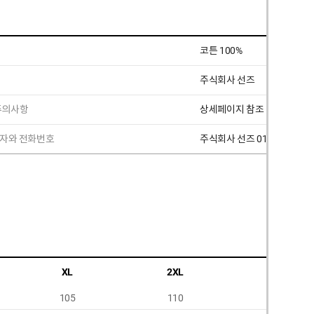
코튼 100%
주식회사 선즈
 주의사항
상세페이지 참조
책임자와 전화번호
주식회사 선즈 010 7270 003
XL
2XL
3XL
105
110
115