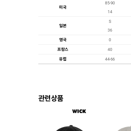
85-90
미국
14
S
일본
36
영국
0
프랑스
40
유럽
44-66
관련상품