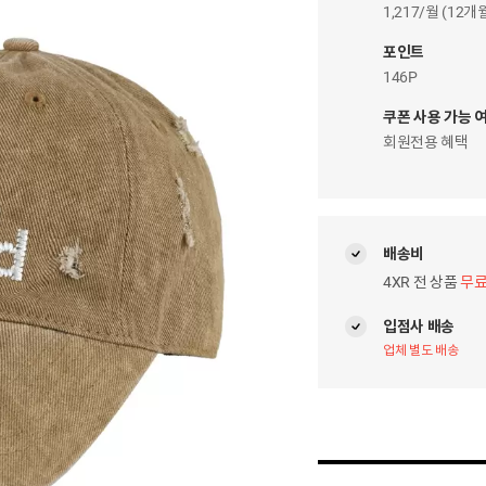
이
1,217/월 (12
자
팝
포인트
업
146P
쿠폰 사용 가능 
회원전용 혜택
배송비
4XR 전 상품
무
입점사 배송
업체 별도 배송