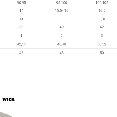
90-95
95-100
100-105
14
15.5~16
16.5
M
L
LL,XL
38
40
42
1
2
3
42,44
46,48
50,52
46
48
50