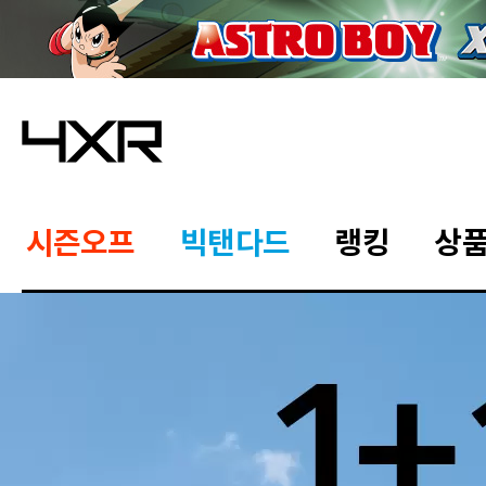
시즌오프
빅탠다드
랭킹
상