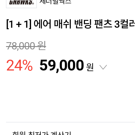
제너럴웍스
[1 + 1] 에어 매쉬 밴딩 팬츠 3컬러
78,000
원
24
%
59,000
원