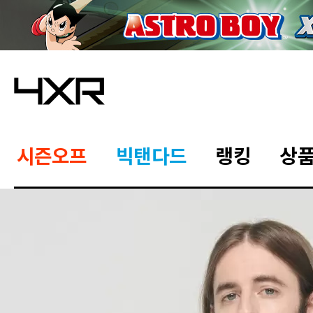
시즌오프
빅탠다드
랭킹
상