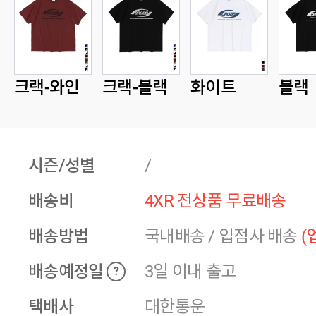
크랙-와인
크랙-블랙
화이트
블랙
시즌/성별
/
배송비
4XR 전상품 무료배송
배송방법
국내배송
/
입점사 배송
(
배송예정일
3일 이내 출고
?
택배사
대한통운