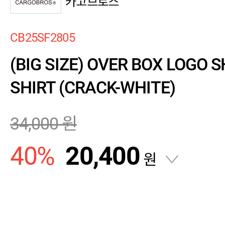
카고브로스
CB25SF2805
(BIG SIZE) OVER BOX LOGO S
SHIRT (CRACK-WHITE)
34,000
원
40
%
20,400
원