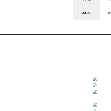
44-46
8