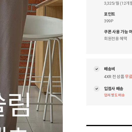
이
3,325/월 (12
자
팝
포인트
업
399P
쿠폰 사용 가능 
회원전용 혜택
배송비
4XR 전 상품
무
입점사 배송
업체 별도 배송