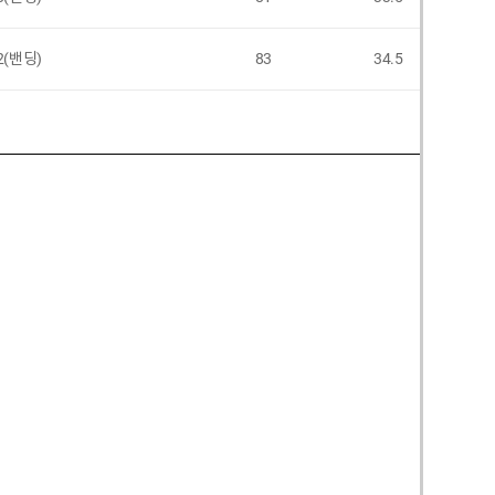
2(밴딩)
83
34.5