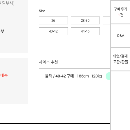
개월 할부시)
구매후기
Size
1
건
26
28-30
32-34
여부
40-42
44-46
Q&A
배송/결제
사이즈 추천
교환/환불
료배송
블랙 / 40-42 구매
186cm | 120kg
적당함