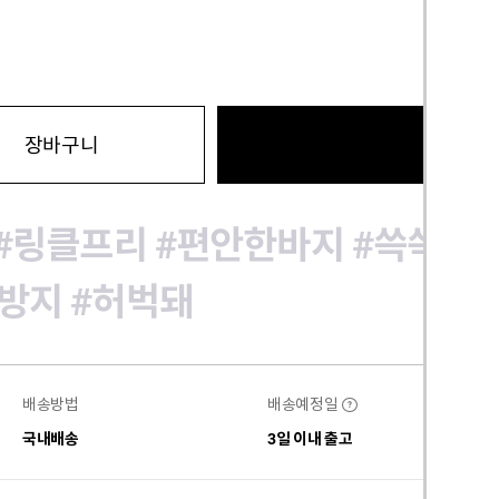
바로구
장바구니
#링클프리
#편안한바지
#쓱쓱팬
방지
#허벅돼
배송방법
배송예정일
?
국내배송
3일 이내 출고