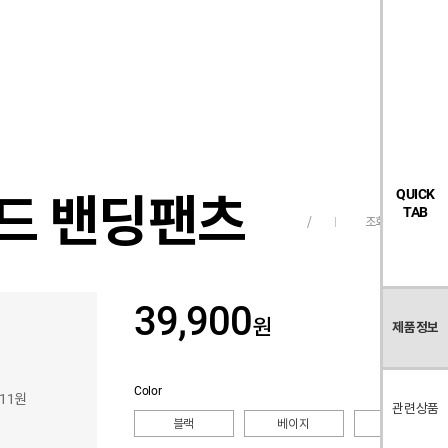
검
좋
장
멤
내
빅탠다드
시즌오프
색
아
바
버
요
구
페
목
니
이
록
지
이드 밴딩팬츠
QUICK
TAB
조회수
375
/
39,900
원
제품정보
Color
511원
관련상품
블랙
베이지
그린