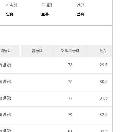
신축성
두께감
안감
비침
있음
보통
없음
없음
허리둘레
힙둘레
허벅지둘레
밑위
2(밴딩)
73
29.5
6(밴딩)
75
30.5
0(밴딩)
77
31.5
4(밴딩)
79
32.5
8(밴딩)
81
33.5