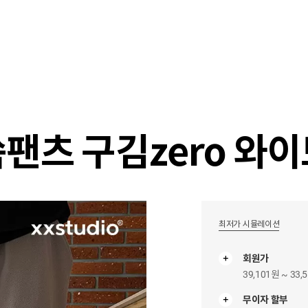
샵
매거진
스타일 룸
이벤트/세일
매장안
쓱팬츠 구김zero 와
최저가 시뮬레이션
회원가
39,101원 ~ 33,
무이자 할부
무