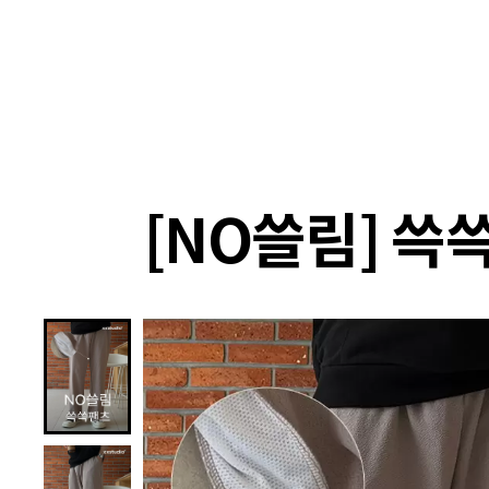
랭킹
상품
셀렉
4XR
[NO쓸림] 쓱