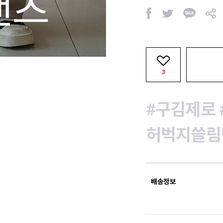
페
트
카
공
이
위
카
유
스
터
오
북
톡
3
#구김제로
허벅지쓸림
배송정보