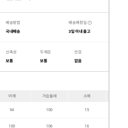
배송방법
배송예정일
?
국내배송
3일 이내 출고
신축성
두께감
안감
비침
보통
보통
없음
없음
어깨
가슴둘레
소매
암홀
94
100
15
-
100
106
16
-