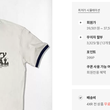
최저가 시뮬레이션
회원가
39,501원 ~ 37,
무이자 할부
무
이
3,325/월 (12
자
팝
포인트
업
399P
쿠폰 사용 가능 
회원전용 혜택
배송비
4XR 전 상품
무