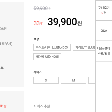
59,900
구매후기
원
0
건
39,900
33
원
%
506원
Q&A
색상
개월 할부시)
화이트/네이비_UED_4005
화이트/그린_UED_4005
배송/결제
교환/환불
네이비_UED_4005
여부
사이즈
S
M
L
료배송
사이즈 추천