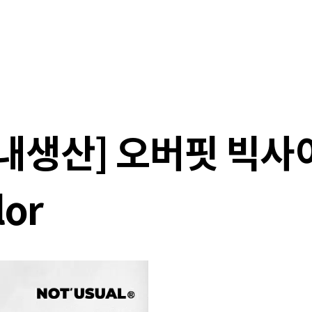
샵
매거진
스타일 룸
이벤트/세일
매장안
국내생산] 오버핏 빅사
or