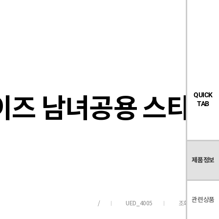
검
좋
장
멤
내
빅탠다드
시즌오프
색
아
바
버
요
구
페
목
니
이
록
지
이즈 남녀공용 스타스
QUICK
TAB
제품정보
관련상품
UED_4005
조회수
291
/