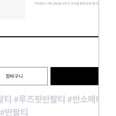
여러분의 구매 정보를 사이즈 추천을 통해 공유 해 주세요.
바로구
장바구니
팔티
#루즈핏반팔티
#반소매티
#
#반팔티