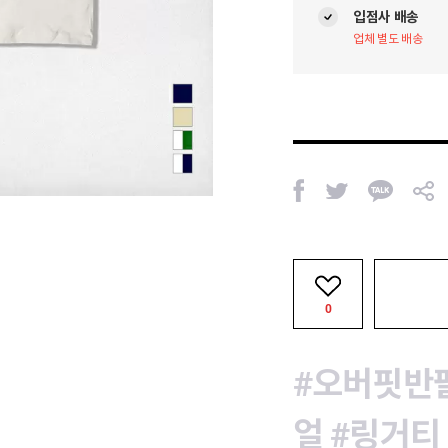
입점사 배송
업체 별도 배송
페
트
카
공
이
위
카
유
스
터
오
북
톡
0
#오버핏반
얼
#링거티