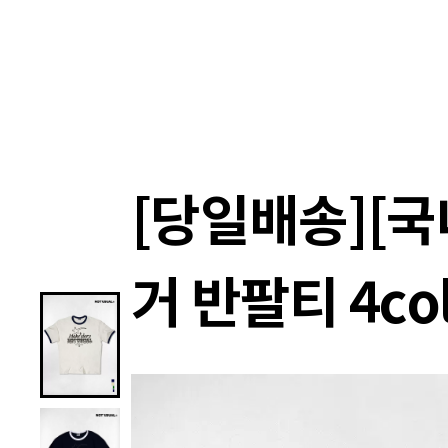
랭킹
상품
셀렉
4XR
[당일배송][
거 반팔티 4col