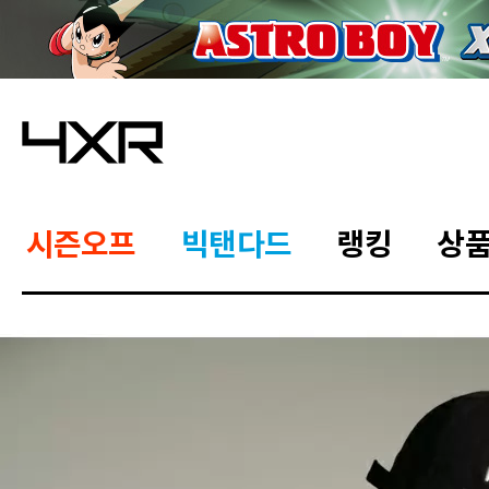
시즌오프
빅탠다드
랭킹
상