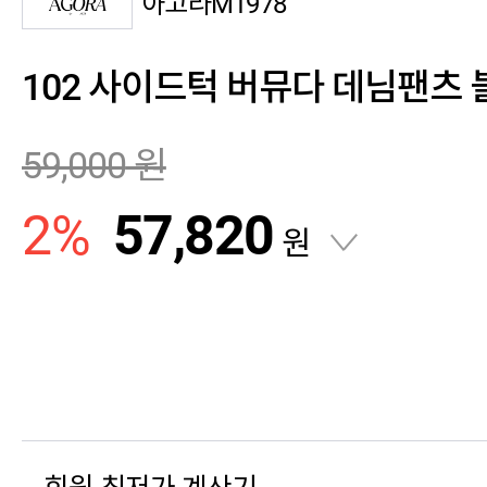
아고라M1978
102 사이드턱 버뮤다 데님팬츠 
59,000
원
2
%
57,820
원