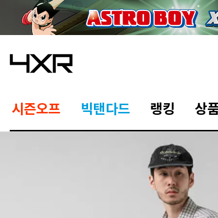
시즌오프
빅탠다드
랭킹
상