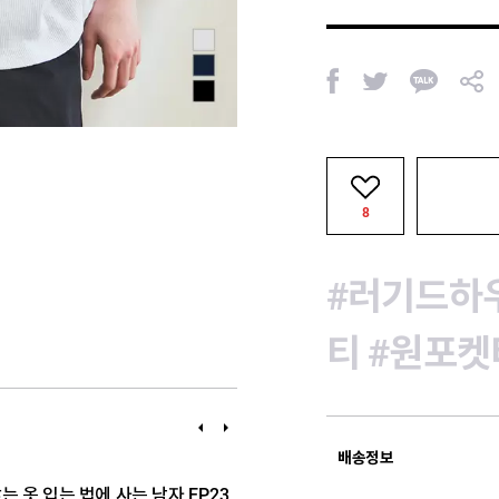
페
트
카
공
이
위
카
유
스
터
오
북
톡
8
#러기드하
티
#원포켓
이
다
전
음
배송정보
 옷 입는 법에 사는 남자 EP.23