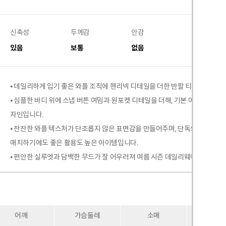
신축성
두께감
안감
비침
있음
보통
없음
없음
⦁ 데일리하게 입기 좋은 와플 조직에 헨리넥 디테일을 더한 반팔 티셔츠입니다.
⦁ 심플한 바디 위에 스냅 버튼 여밈과 원포켓 디테일을 더해, 기본 아이템이지
자인입니다.
⦁ 잔잔한 와플 텍스처가 단조롭지 않은 표면감을 만들어주며, 단독으로 입어도
매치하기에도 좋은 활용도 높은 아이템입니다.
⦁ 편안한 실루엣과 담백한 무드가 잘 어우러져 여름 시즌 데일리웨어로 손이 
어깨
가슴둘레
소매
암홀