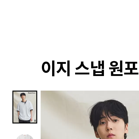
랭킹
상품
셀렉
4XR
이지 스냅 원