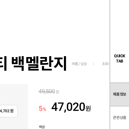
검
좋
장
멤
내
빅탠다드
시즌오프
색
아
바
버
요
구
페
목
니
이
록
지
티 백멜란지
QUICK
TAB
조회수
2,709
여름 / 남성
49,500
원
제품정보
47,020
5
원
%
4,702
원
관련상품
색상