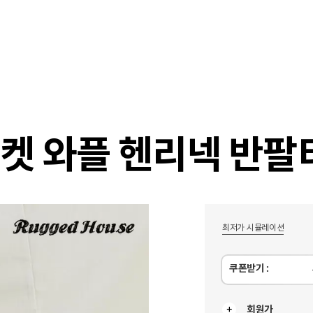
샵
매거진
스타일 룸
이벤트/세일
매장안
포켓 와플 헨리넥 반팔
최저가 시뮬레이션
쿠폰받기 :
회원가