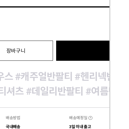
바로구
장바구니
우스
#캐주얼반팔티
#헨리넥반팔
티셔츠
#데일리반팔티
#여름반팔
배송방법
배송예정일
?
국내배송
3일 이내 출고