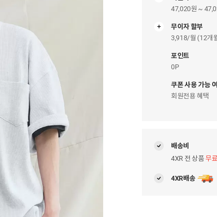
47,020원 ~ 47,
무이자 할부
무
이
3,918/월 (12
자
팝
포인트
업
0P
쿠폰 사용 가능 
회원전용 혜택
배송비
4XR 전 상품
무
4XR배송