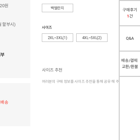
020원
백멜란지
구매후기
1
건
개월 할부시)
사이즈
2XL~3XL(1)
4XL~5XL(2)
Q&A
여부
배송/결제
교환/환불
사이즈 추천
여러분의 구매 정보를 사이즈 추천을 통해 공유 해 주세요.
료배송