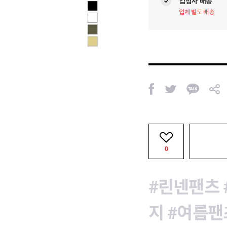
입점사 배송
업체 별도 배송
페
트
카
공
이
위
카
유
스
터
오
북
톡
0
#린넨팬츠
지
#여름팬