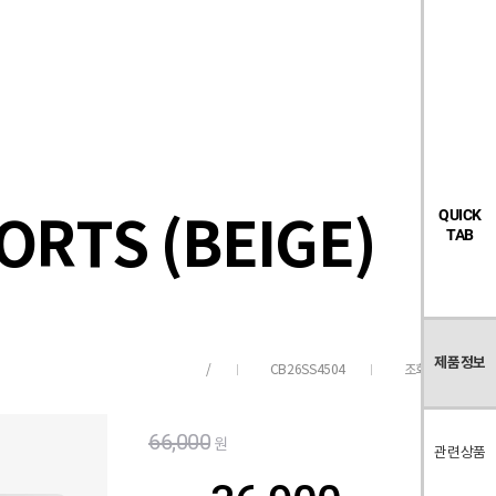
검
좋
장
멤
내
빅탠다드
시즌오프
색
아
바
버
요
구
페
목
니
이
록
지
ORTS (BEIGE)
QUICK
TAB
제품정보
CB26SS4504
조회수
191
/
66,000
원
관련상품