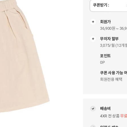
쿠폰받기 :
회원가
36,900원 ~ 36,
무이자 할부
무
이
3,075/월 (12
자
팝
포인트
업
0P
쿠폰 사용 가능 
회원전용 혜택
배송비
4XR 전 상품
무