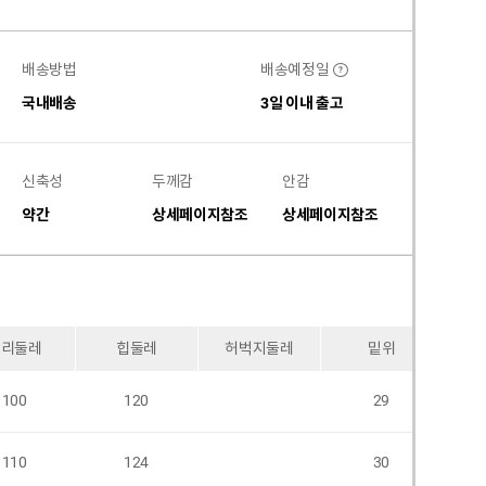
배송방법
배송예정일
?
국내배송
3일 이내 출고
신축성
두께감
안감
비침
약간
상세페이지참조
상세페이지참조
없음
허리둘레
힙둘레
허벅지둘레
밑위
100
120
29
110
124
30