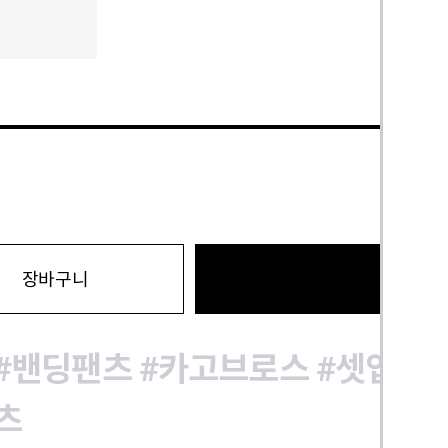
바로구
장바구니
#밴딩팬츠
#카고브로스
#셋업
#
츠