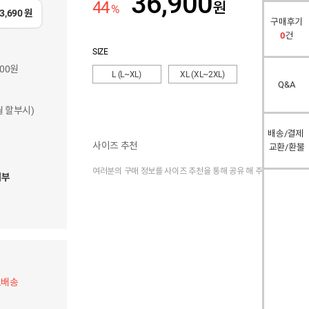
36,900
44
원
%
3,690
원
구매후기
0
건
SIZE
900원
L (L~XL)
XL (XL~2XL)
Q&A
개월 할부시)
배송/결제
사이즈 추천
교환/환불
여러분의 구매 정보를 사이즈 추천을 통해 공유 해 주세요.
여부
료배송