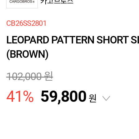
카고브로스
CB26SS2801
LEOPARD PATTERN SHORT S
(BROWN)
102,000
원
41
%
59,800
원