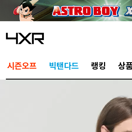
시즌오프
빅탠다드
랭킹
상