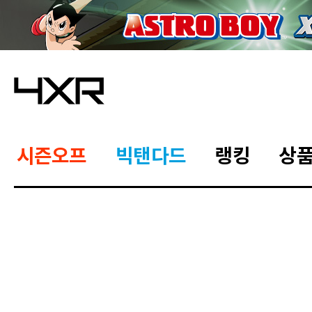
시즌오프
빅탠다드
랭킹
상