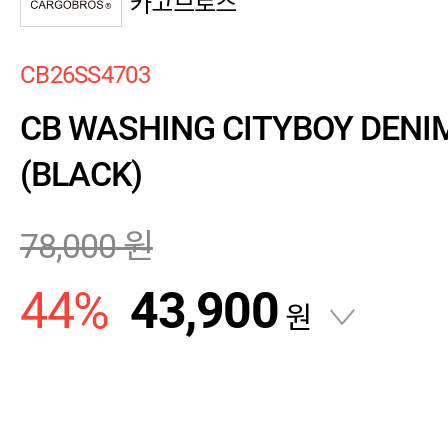
카고브로스
CB26SS4703
CB WASHING CITYBOY DENI
(BLACK)
78,000
원
44
%
43,900
원