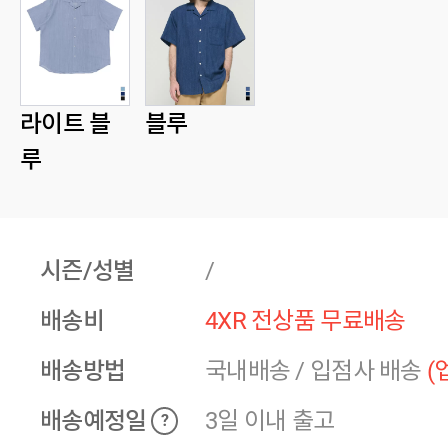
라이트 블
블루
루
시즌/성별
/
배송비
4XR 전상품 무료배송
배송방법
국내배송
/
입점사 배송
(
배송예정일
3일 이내 출고
?