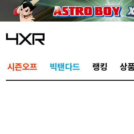
시즌오프
빅탠다드
랭킹
상