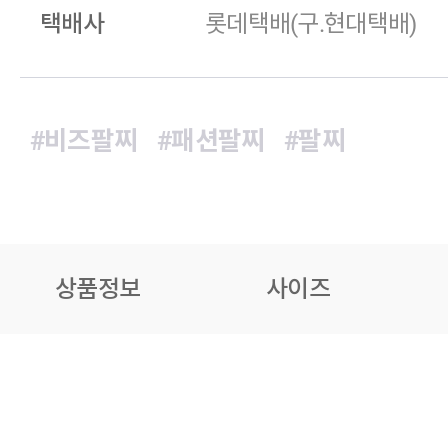
택배사
롯데택배(구.현대택배)
#비즈팔찌
#패션팔찌
#팔찌
상품정보
사이즈