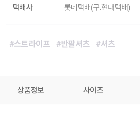
택배사
롯데택배(구.현대택배)
#스트라이프
#반팔셔츠
#셔츠
상품정보
사이즈