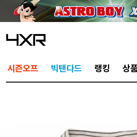
시즌오프
빅탠다드
랭킹
상