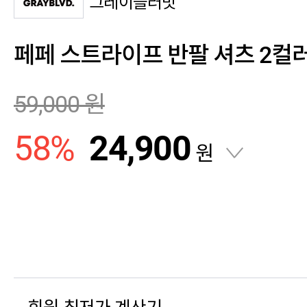
그레이블러밧
페페 스트라이프 반팔 셔츠 2컬
59,000
원
58
%
24,900
원