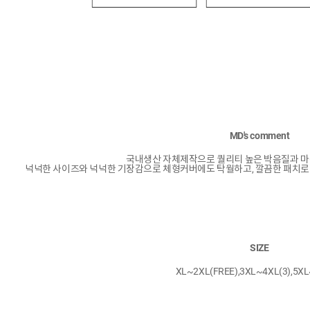
MD's comment
국내생산 자체제작으로 퀄리티 높은 박음질과 마
넉넉한 사이즈와 넉넉한 기장감으로 체형커버에도 탁월하고, 깔끔한 패치로
SIZE
XL~2XL(FREE),3XL~4XL(3),5XL