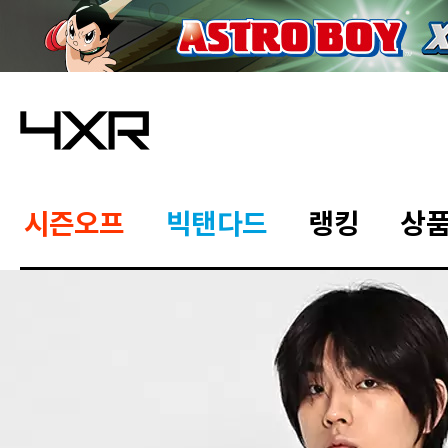
시즌오프
빅탠다드
랭킹
상