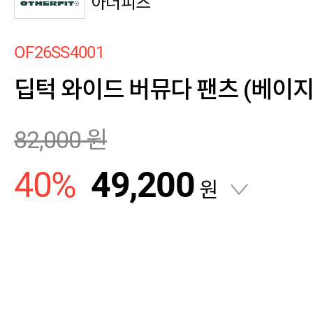
아더피츠
OF26SS4001
딥턱 와이드 버뮤다 팬츠 (베이지
82,000
원
40
%
49,200
원