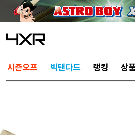
시즌오프
빅탠다드
랭킹
상