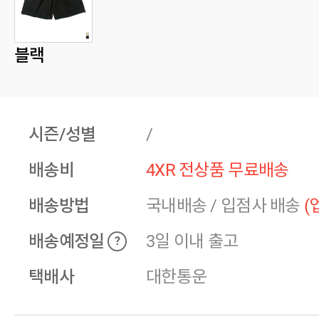
블랙
시즌/성별
/
배송비
4XR 전상품 무료배송
배송방법
국내배송
/
입점사 배송
(
배송예정일
3일 이내 출고
?
택배사
대한통운