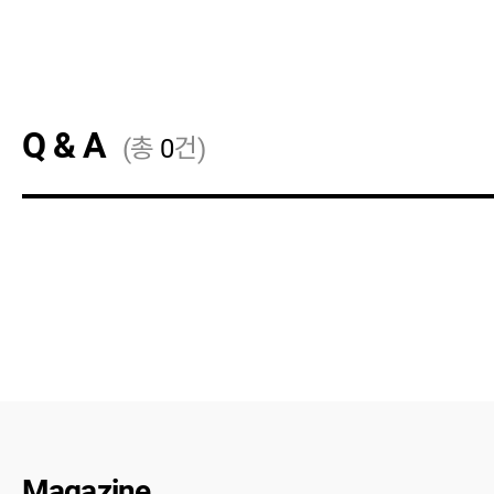
Q & A
(총
0
건)
Magazine