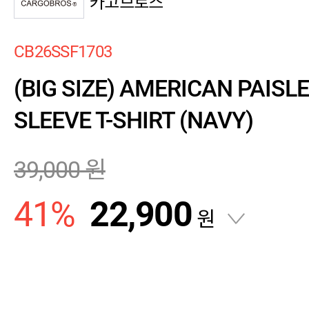
카고브로스
CB26SSF1703
(BIG SIZE) AMERICAN PAISL
SLEEVE T-SHIRT (NAVY)
39,000
원
41
%
22,900
원