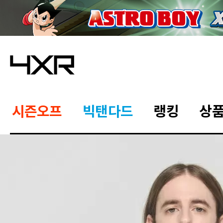
시즌오프
빅탠다드
랭킹
상