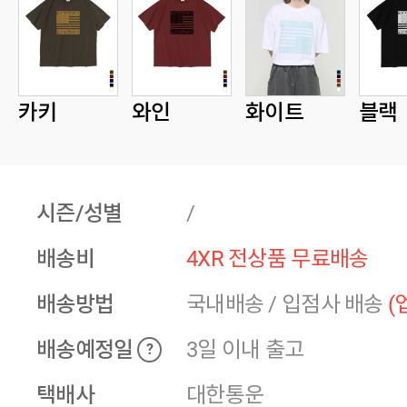
카키
와인
화이트
블랙
시즌/성별
/
배송비
4XR 전상품 무료배송
배송방법
국내배송
/
입점사 배송
(
배송예정일
3일 이내 출고
?
택배사
대한통운