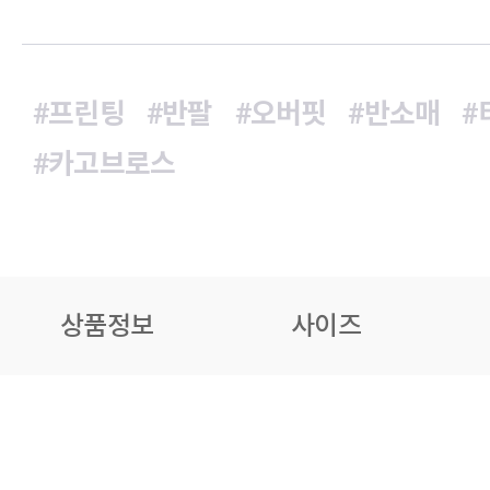
#프린팅
#반팔
#오버핏
#반소매
#
#카고브로스
상품정보
사이즈