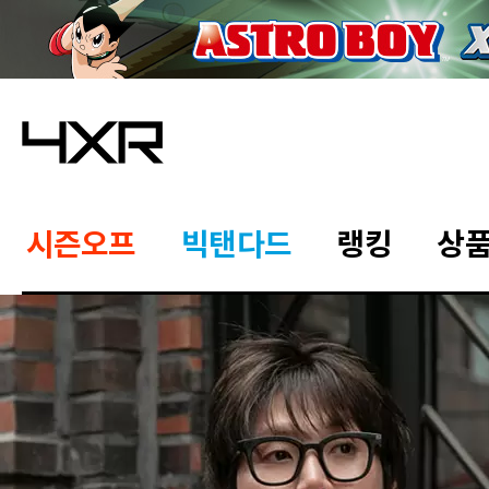
시즌오프
빅탠다드
랭킹
상