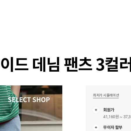
샵
매거진
스타일 룸
이벤트/세일
매장안
이드 데님 팬츠 3컬
최저가 시뮬레이션
회원가
41,160원 ~ 37,
무이자 할부
무