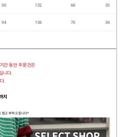
90
132
68
33
94
136
70
34
 기간 동안 주문건은
정입니다.
다.
 까지
시 참고 부탁 드립니다*