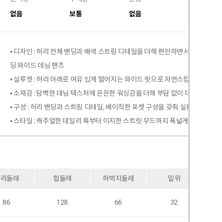
없음
보통
없음
없음
⦁ 디자인 : 허리 전체 밴딩과 배색 스트링 디테일을 더해 편안하면서도 캐주얼
딩 와이드 데님 팬츠
⦁ 실루엣 : 허리 아래로 여유 있게 떨어지는 와이드 핏으로 자연스럽고 편안한
⦁ 소재감 : 담백한 데님 텍스처에 은은한 워싱감을 더해 부담 없이 데일리하게
⦁ 구성 : 허리 밴딩과 스트링 디테일, 베이직한 포켓 구성을 갖춰 실용성과 간
⦁ 스타일 : 캐주얼한 데일리 룩부터 이지한 스트릿 무드까지 폭넓게 활용하기 
허리둘레
힙둘레
허벅지둘레
밑위
86
128
66
32