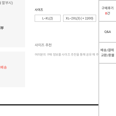
개월 할부시)
구매후기
사이즈
0
건
L~XL(2)
XL~2XL(3)
( + 2,000)
2XL~3XL(4
여부
Q&A
사이즈 추천
배송/결제
여러분의 구매 정보를 사이즈 추천을 통해 공유 해 주세요.
교환/환불
료배송