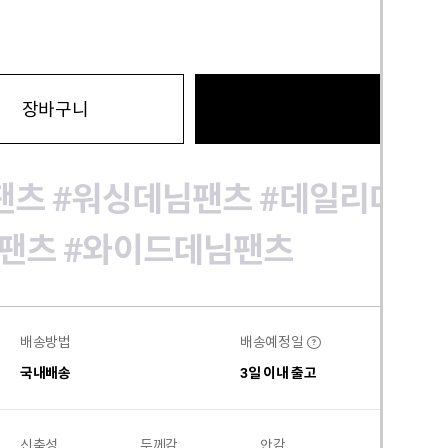
바로구
장바구니
팬츠
#워싱데님팬츠
#데일리데님
팬츠
#와이드데님팬츠
배송방법
배송예정일
?
국내배송
3일 이내 출고
신축성
두께감
안감
비침