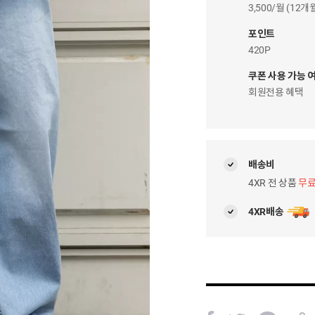
이
3,500/월 (12
자
팝
포인트
업
420P
쿠폰 사용 가능 
회원전용 혜택
배송비
4XR 전 상품
무
4XR배송