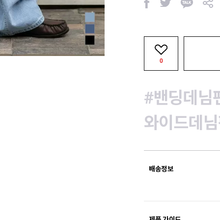
페
트
카
공
이
위
카
유
스
터
오
북
톡
0
#밴딩데님
와이드데님
배송정보
제품 가이드