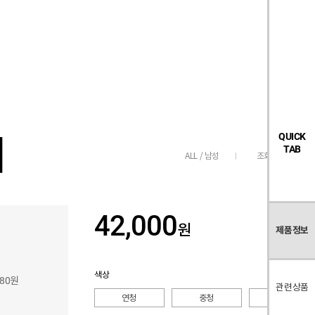
검
좋
장
멤
내
빅탠다드
시즌오프
색
아
바
버
요
구
페
목
니
이
록
지
러
QUICK
TAB
조회수
423
ALL / 남성
42,000
원
제품정보
색상
380원
관련상품
연청
중청
흑청