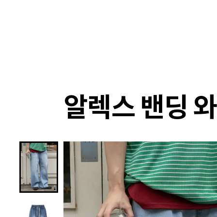
랭킹
상품
셀렉
4XR
알렉스 밴딩 와