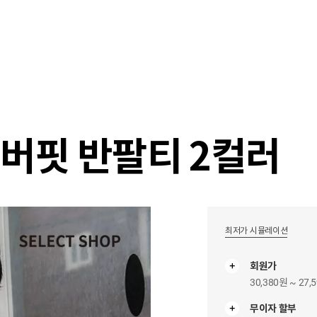
샵
매거진
스타일 룸
이벤트/세일
매장안
오버핏 반팔티 2컬러
최저가 시뮬레이션
회원가
30,380원 ~ 27,
무이자 할부
무