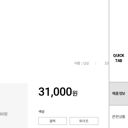
검
좋
장
멤
내
빅탠다드
시즌오프
색
아
바
버
요
구
페
목
니
이
록
지
QUICK
TAB
조회수
172
여름 / 남성
31,000
원
제품정보
색상
590원
관련상품
블랙
화이트