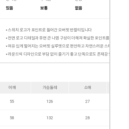
있음
보통
없음
없음
⦁ 스위치 로고가 포인트로 들어간 오버핏 반팔티입니다
⦁ 전면 로고 디테일과 후면 큰 나염 구성이 더해져 확실한 포인트를 살려줍니다
⦁ 여유 있게 떨어지는 오버핏 실루엣으로 편안하고 자연스러운 스타일링이 
⦁ 라운드넥 디자인으로 부담 없이 즐기기 좋고 단독으로도 존재감 있는 아이
어깨
가슴둘레
소매
암홀
55
126
27
52
58
132
28
54