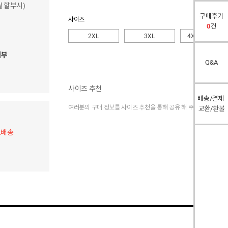
개월 할부시)
구매후기
사이즈
0
건
2XL
3XL
4XL
( + 4,000)
여부
Q&A
사이즈 추천
배송/결제
여러분의 구매 정보를 사이즈 추천을 통해 공유 해 주세요.
교환/환불
료배송