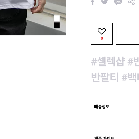
페
트
카
공
이
위
카
유
스
터
오
북
톡
0
#셀렉샵
#
반팔티
#백
배송정보
제품 가이드