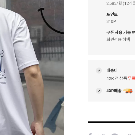
이
2,583/월 (12
자
팝
포인트
업
310P
쿠폰 사용 가능 
회원전용 혜택
배송비
4XR 전 상품
무
4XR배송