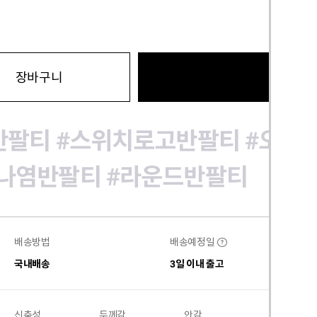
바로구
장바구니
반팔티
#스위치로고반팔티
#오버
나염반팔티
#라운드반팔티
배송방법
배송예정일
?
국내배송
3일 이내 출고
신축성
두께감
안감
비침