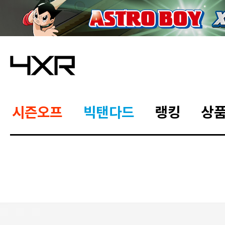
시즌오프
빅탠다드
랭킹
상