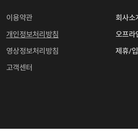
대표
손일락,고윤수
상호
(주)티그린
사업자등록번호
201-86-19106
이용약관
회사소
통신판매업
2011-서울중구-0149
개인정보처리방침
오프라
전자우편
4xrcompany@naver.com
영상정보처리방침
제휴/
주소
서울특별시 중구 다산로14길 12 (신당
호스팅사업자
(주)이퀴닉스
고객센터