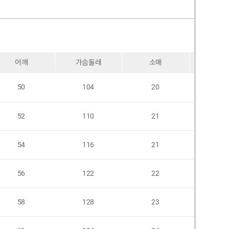
어깨
가슴둘레
소매
암홀
50
104
20
46
52
110
21
46
54
116
21
48
56
122
22
50
58
128
23
52