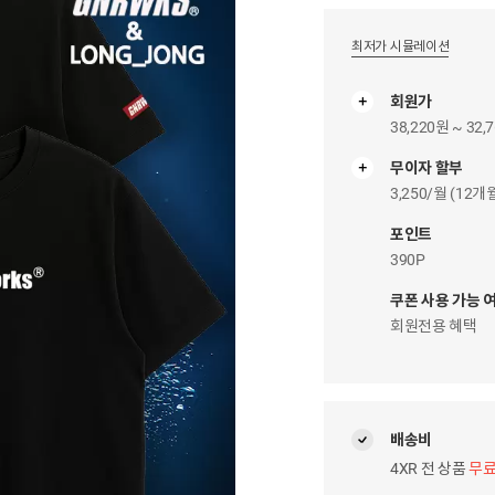
최저가 시뮬레이션
회원가
38,220원 ~ 32,
무이자 할부
무
이
3,250/월 (12
자
팝
포인트
업
390P
쿠폰 사용 가능 
회원전용 혜택
배송비
4XR 전 상품
무