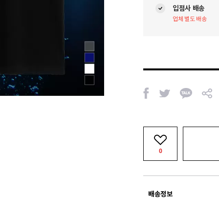
입점사 배송
업체 별도 배송
페
트
카
공
이
위
카
유
스
터
오
북
톡
0
배송정보