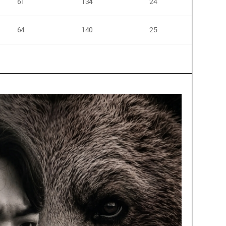
61
134
24
54
64
140
25
56