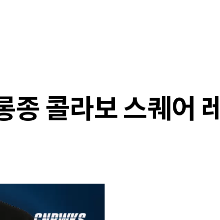
샵
매거진
스타일 룸
이벤트/세일
매장안
롱종 콜라보 스퀘어 