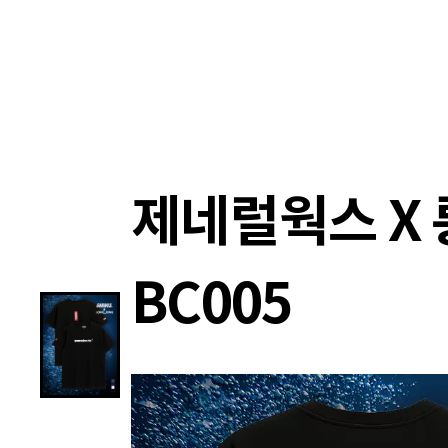
랭킹
상품
셀렉
4XR
제네럴웍스 X 
BC005