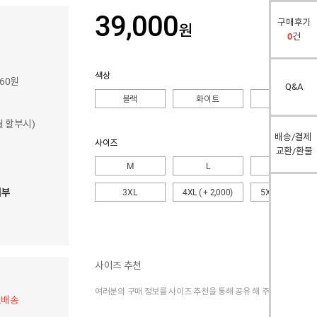
39,000
구매후기
원
0
건
색상
760원
Q&A
블랙
화이트
네이비
개월 할부시)
배송/결제
사이즈
교환/환불
M
L
XL
여부
3XL
4XL
( + 2,000)
5XL
( + 2,000)
사이즈 추천
여러분의 구매 정보를 사이즈 추천을 통해 공유 해 주세요.
료배송