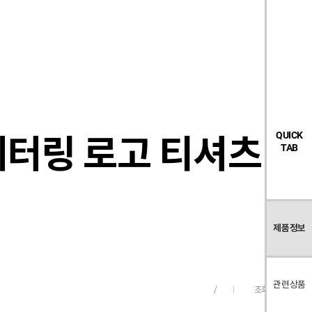
검
좋
장
멤
내
빅탠다드
시즌오프
색
아
바
버
요
구
페
목
니
이
록
지
레터링 로고 티셔츠 4
QUICK
TAB
제품정보
관련상품
조회수
311
/