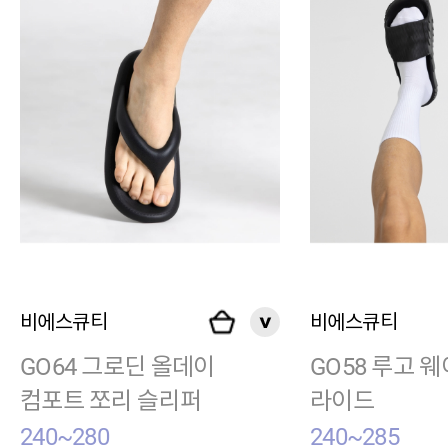
비에스큐티
비에스큐티
GO64 그로딘 올데이
GO58 루고 
컴포트 쪼리 슬리퍼
라이드
240~280
240~285