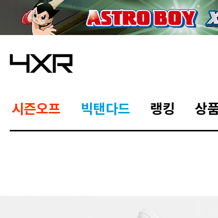
시즌오프
빅탠다드
랭킹
상