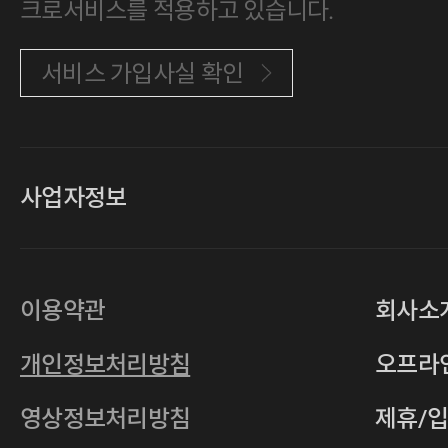
크로서비스를 적용하고 있습니다.
서비스 가입사실 확인
사업자정보
대표
손일락,고윤수
상호
(주)티그린
사업자등록번호
201-86-19106
이용약관
회사소
통신판매업
2011-서울중구-0149
개인정보처리방침
오프라
전자우편
4xrcompany@naver.com
영상정보처리방침
제휴/
주소
서울특별시 중구 다산로14길 12 (신당