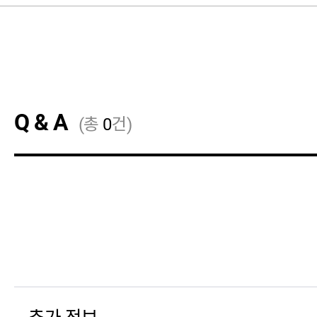
Q & A
(총
0
건)