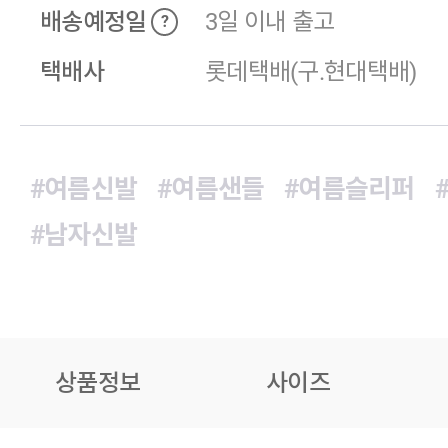
배송예정일
3일 이내 출고
?
택배사
롯데택배(구.현대택배)
#여름신발
#여름샌들
#여름슬리퍼
#남자신발
상품정보
사이즈