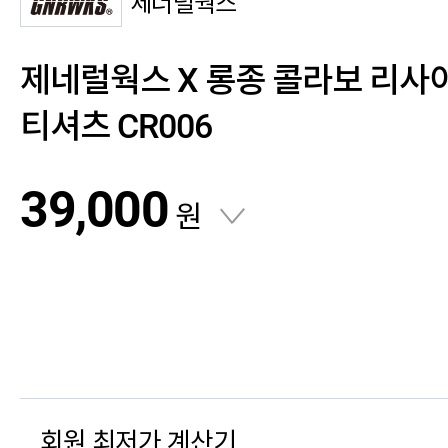
제너럴웍스
제네럴웍스 X 롱종 콜라보 리사이
티셔츠 CR006
39,000
원
회원 최저가 계산기