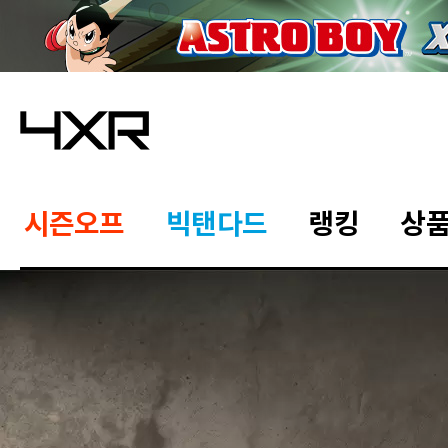
시즌오프
빅탠다드
랭킹
상