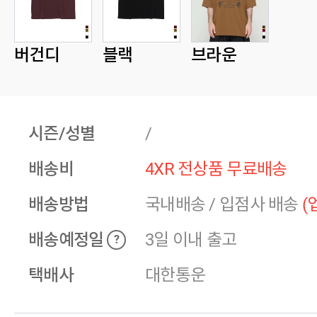
버건디
블랙
브라운
시즌/성별
/
배송비
4XR 전상품 무료배송
배송방법
국내배송
/
입점사 배송
(
배송예정일
3일 이내 출고
?
택배사
대한통운