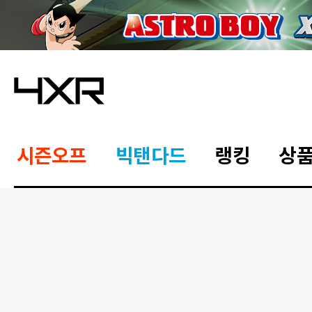
시즌오프
빅탠다드
랭킹
상