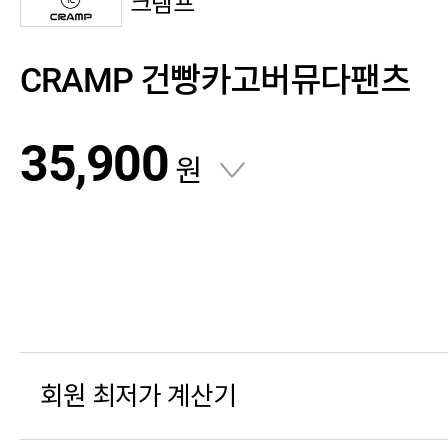
크램프
CRAMP 건빵카고버뮤다팬츠
35,900
원
회원 최저가 계산기