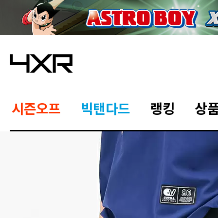
시즌오프
빅탠다드
랭킹
상