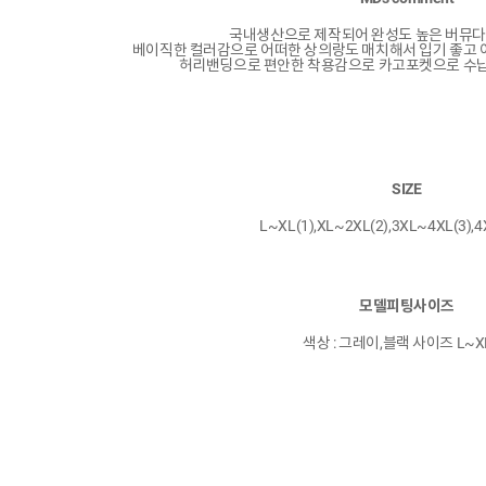
국내생산으로 제작되어 완성도 높은 버뮤
베이직한 컬러감으로 어떠한 상의랑도 매치해서 입기 좋고 
허리밴딩으로 편안한 착용감으로 카고포켓으로 수납
SIZE
L~XL(1),XL~2XL(2),3XL~4XL(3),
모델피팅사이즈
색상 : 그레이,블랙 사이즈 L~XL