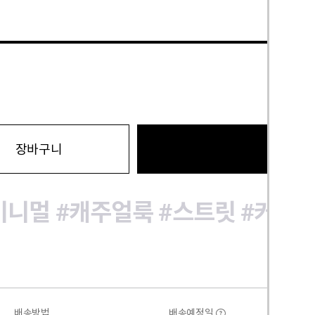
바로구
장바구니
미니멀
#캐주얼룩
#스트릿
#커플
배송방법
배송예정일
?