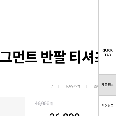
검
좋
장
멤
내
빅탠다드
시즌오프
색
아
바
버
요
구
페
목
니
이
록
지
2 피그먼트 반팔 티셔츠(4
QUICK
TAB
제품정보
NAVY-T-71
조회수
149
/
46,000
원
관련상품