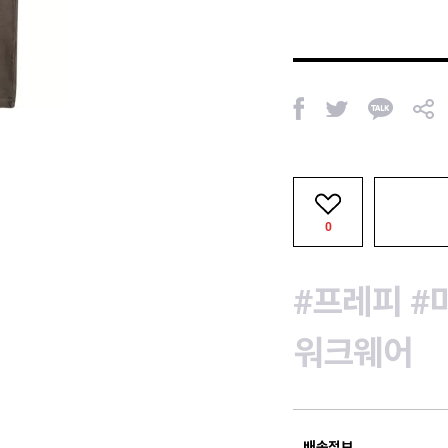
페
트
카
공
이
위
카
유
스
터
오
북
톡
0
#프레피
#
워크웨어
배송정보