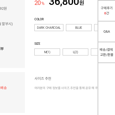
36,800
20
원
%
구매후기
592원
0
건
COLOR
개월 할부시)
DARK CHARCOAL
BLUE
BURGUNDY
Q&A
SIZE
여부
배송/결제
M(1)
L(2)
XL(3)
교환/환불
사이즈 추천
료배송
여러분의 구매 정보를 사이즈 추천을 통해 공유 해 주세요.