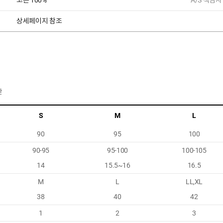
코튼 100%
A/S 책임자
상세페이지 참조
반
S
M
L
90
95
100
90-95
95-100
100-105
14
15.5~16
16.5
M
L
LL,XL
38
40
42
1
2
3