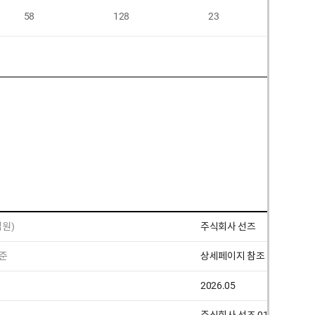
58
128
23
원)
주식회사 선즈
준
상세페이지 참조
2026.05