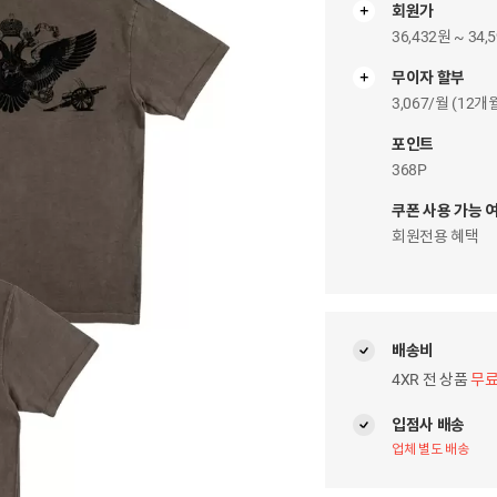
회원가
36,432원 ~ 34,
무이자 할부
무
이
3,067/월 (12
자
팝
포인트
업
368P
쿠폰 사용 가능 
회원전용 혜택
배송비
4XR 전 상품
무
입점사 배송
업체 별도 배송