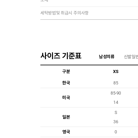
소재
세탁방법및 취급시 주의사항
사이즈 기준표
남성의류
신발일
구분
XS
한국
85
85-90
미국
14
S
일본
36
영국
0