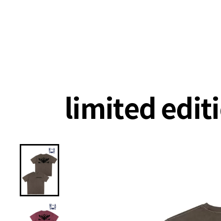
랭킹
상품
셀렉
4XR
limited ed