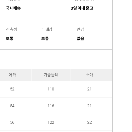
국내배송
3일 이내 출고
신축성
두께감
안감
비침
보통
보통
없음
없음
어깨
가슴둘레
소매
암홀
52
110
21
54
116
21
56
122
22