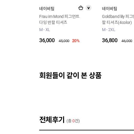
네이비팀
네이비팀
>
Frau im Mond 피그먼트
Goldband lily 
다잉 반팔 티셔츠
팔 티셔츠(4color)
M - XL
M - 2XL
36,000
36,800
20%
45,000
46,000
회원들이 같이 본 상품
전체후기
(총
0
건)