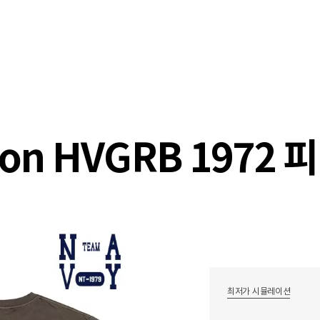
샵
매거진
스타일 룸
이벤트/세일
매장안
ition HVGRB 197
최저가 시뮬레이션