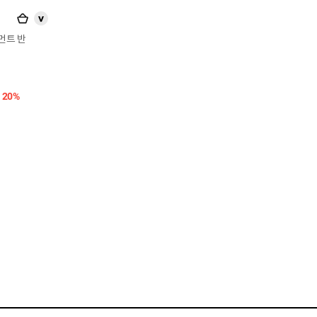
>
피그먼트 반
20%