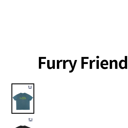
랭킹
상품
셀렉
4XR
Furry Frie