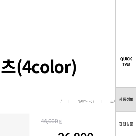
검
좋
장
멤
내
빅탠다드
시즌오프
색
아
바
버
요
구
페
목
니
이
록
지
츠(4color)
QUICK
TAB
제품정보
NAVY-T-67
조회수
156
/
46,000
원
관련상품