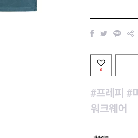
페
트
카
공
이
위
카
유
스
터
오
북
톡
0
#프레피
#
워크웨어
배송정보