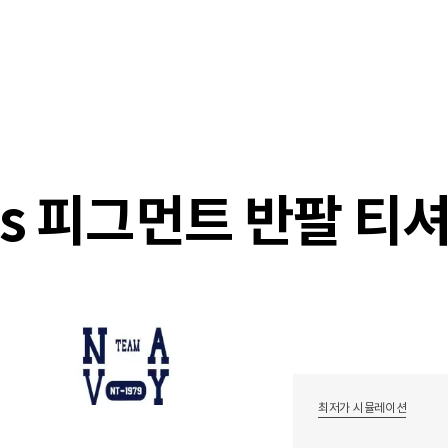
샵
매거진
스타일 룸
이벤트/세일
매장안
nds 피그먼트 반팔 티셔
최저가 시뮬레이션