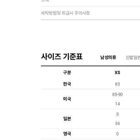
소재
세탁방법및 취급시 주의사항
사이즈 기준표
남성의류
신발일
구분
XS
한국
85
85-90
미국
14
S
일본
36
영국
0