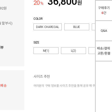
36,800
20
원
%
구매후기
592원
0
건
COLOR
개월 할부시)
DARK CHARCOAL
BLUE
BURGUNDY
Q&A
SIZE
여부
배송/결제
M(1)
L(2)
XL(3)
교환/환불
사이즈 추천
료배송
여러분의 구매 정보를 사이즈 추천을 통해 공유 해 주세요.