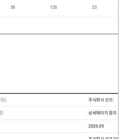
58
128
23
원)
주식회사 선즈
준
상세페이지 참조
2026.05