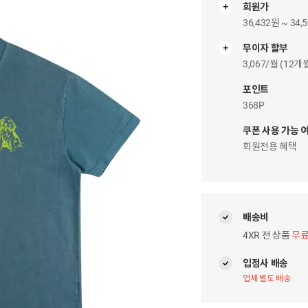
회원가
36,432원 ~ 34,
무이자 할부
무
이
3,067/월 (12
자
팝
포인트
업
368P
쿠폰 사용 가능 
회원전용 혜택
배송비
4XR 전 상품
무
입점사 배송
업체 별도 배송