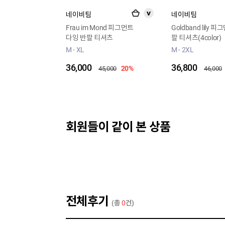
네이비팀
네이비팀
>
Frau im Mond 피그먼트
Goldband lily 
다잉 반팔 티셔츠
팔 티셔츠(4color)
M - XL
M - 2XL
36,000
36,800
20%
45,000
46,000
회원들이 같이 본 상품
전체후기
(총
0
건)