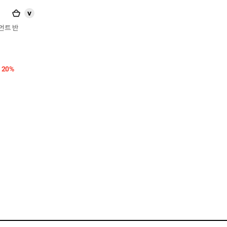
>
피그먼트 반
20%