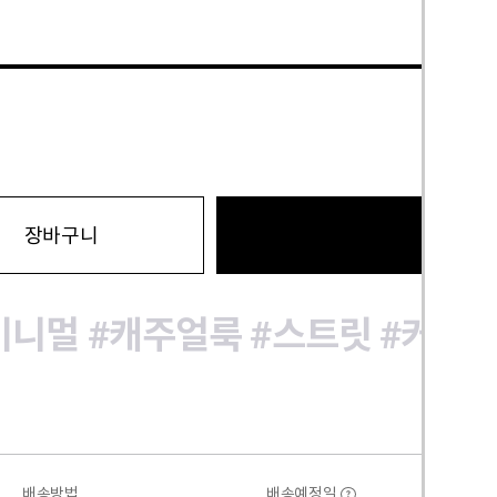
바로구
장바구니
미니멀
#캐주얼룩
#스트릿
#커플
배송방법
배송예정일
?