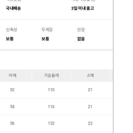
국내배송
3일 이내 출고
신축성
두께감
안감
비침
보통
보통
없음
없음
어깨
가슴둘레
소매
암홀
52
110
21
54
116
21
56
122
22