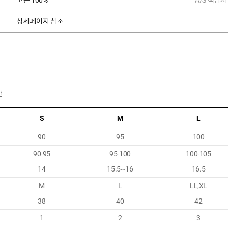
코튼 100%
A/S 책임자
상세페이지 참조
반
S
M
L
90
95
100
90-95
95-100
100-105
14
15.5~16
16.5
M
L
LL,XL
38
40
42
1
2
3