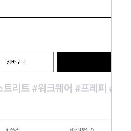
바로구
장바구니
스트리트
#워크웨어
#프레피
#미
배송방법
배송예정일
?