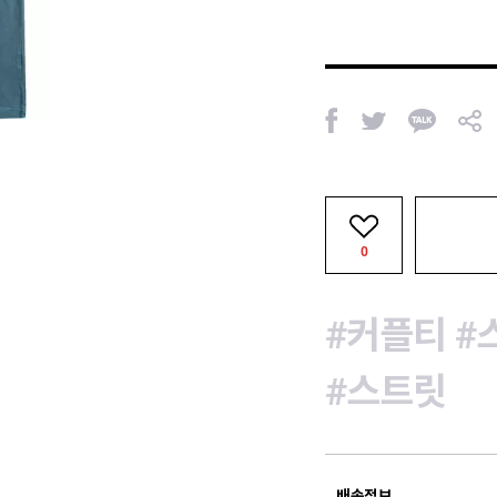
페
트
카
공
이
위
카
유
스
터
오
북
톡
0
#커플티
#
#스트릿
배송정보