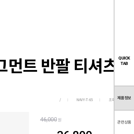
검
좋
장
멤
내
빅탠다드
시즌오프
색
아
바
버
요
구
페
목
니
이
록
지
 피그먼트 반팔 티셔츠(4c
QUICK
TAB
제품정보
NAVY-T-65
조회수
152
/
46,000
원
관련상품