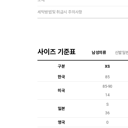
소재
세탁방법및 취급시 주의사항
사이즈 기준표
남성의류
신발일
구분
XS
한국
85
85-90
미국
14
S
일본
36
영국
0