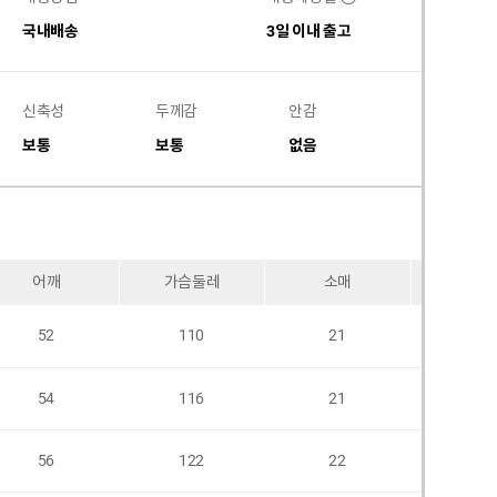
국내배송
3일 이내 출고
신축성
두께감
안감
비침
보통
보통
없음
없음
어깨
가슴둘레
소매
암홀
52
110
21
54
116
21
56
122
22