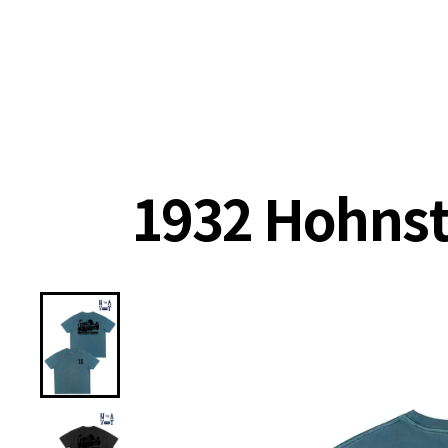
랭킹
상품
셀렉
4XR
1932 Hohns