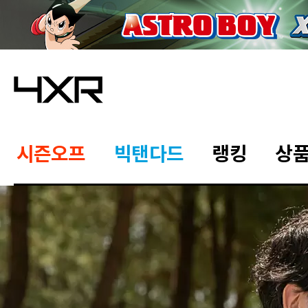
시즌오프
빅탠다드
랭킹
상