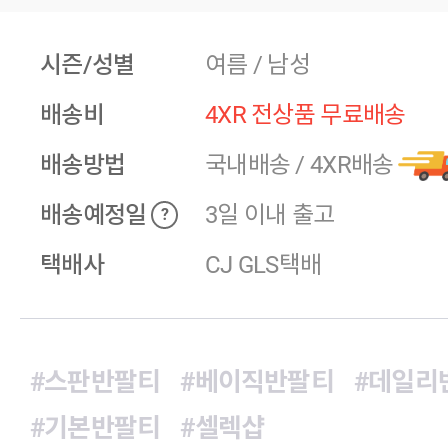
시즌/성별
여름 / 남성
배송비
4XR 전상품 무료배송
배송방법
국내배송
/
4XR배송
배송예정일
3일 이내 출고
?
택배사
CJ GLS택배
#스판반팔티
#베이직반팔티
#데일리
#기본반팔티
#셀렉샵