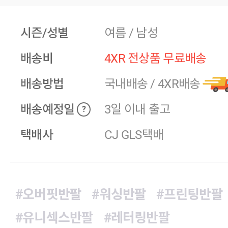
시즌/성별
여름 / 남성
배송비
4XR 전상품 무료배송
배송방법
국내배송
/
4XR배송
배송예정일
3일 이내 출고
?
택배사
CJ GLS택배
#오버핏반팔
#워싱반팔
#프린팅반팔
#유니섹스반팔
#레터링반팔