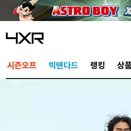
시즌오프
빅탠다드
랭킹
상